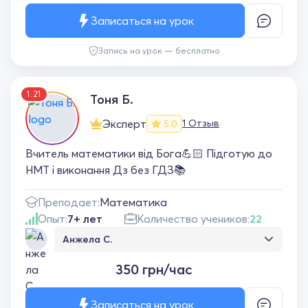
Записаться на урок
Запись на урок — бесплатно
1:21
Тоня Б.
Эксперт
1 Отзыв
5.0
Вчитель математики від Бога💪🏻 Підготую до
НМТ і виконання Дз без ГДЗ📚
Преподает:
Математика
Опыт:
7+ лет
Количество учеников:
22
Анжела С.
Урок пройшов чудово. Дитина залишилась
350 грн/час
задоволена. Вчитель добре пояснює. Дуже
Вам вдячні.
Записаться на урок