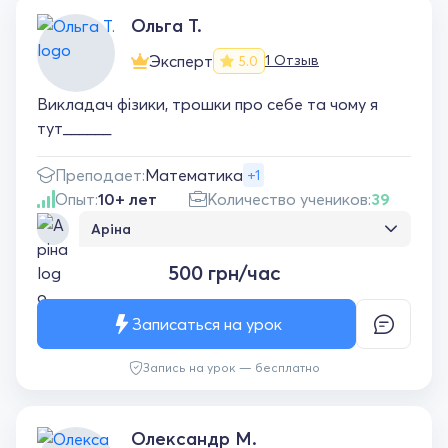
Ольга Т.
Эксперт
1 Отзыв
5.0
Викладач фізики, трошки про себе та чому я
тут______
Преподает:
Математика
+1
Опыт:
10+ лет
Количество учеников:
39
Аріна
Все добре..все зрозуміло... обов'язково ще
500 грн/час
працюватимемо
Записаться на урок
Запись на урок — бесплатно
Олександр М.