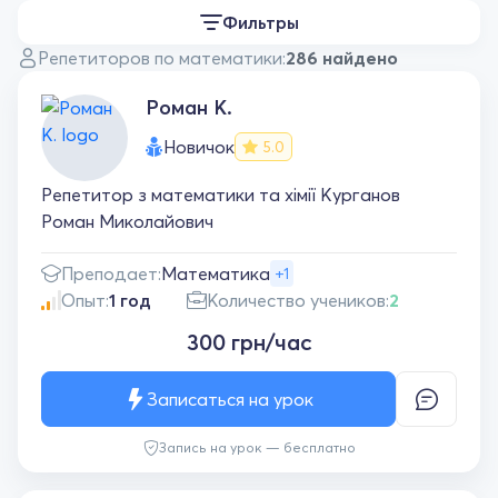
Фильтры
Репетиторов по математики:
286 найдено
Роман К.
Новичок
5.0
Репетитор з математики та хімії Курганов
Роман Миколайович
Преподает:
Математика
+1
Опыт:
1 год
Количество учеников:
2
300 грн/час
Записаться на урок
Запись на урок — бесплатно