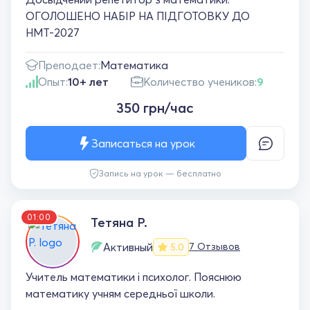
ОГОЛОШЕНО НАБІР НА ПІДГОТОВКУ ДО
НМТ-2027
Преподает:
Математика
Опыт:
10+ лет
Количество учеников:
9
350 грн/час
Записаться на урок
Запись на урок — бесплатно
01:00
Тетяна Р.
Активный
7 Отзывов
5.0
Учитель математики і психолог. Пояснюю
математику учням середньої школи.