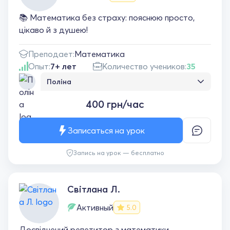
чудовий вибір!
📚 Математика без страху: пояснюю просто,
цікаво й з душею!
Преподает:
Математика
Опыт:
7+ лет
Количество учеников:
35
Поліна
Юліано, ви — найсуперовіща вчителька
400 грн/час
математики! Після занять із вами я вперше в
житті полюбила математику. З початком
цього навчального року я стала набагато
Записаться на урок
активнішою, що для мене було дуже
неочікувано, а шкільні уроки математики
Запись на урок — бесплатно
перестали здаватися тортурами. Тому
дуже дякую вам — ваші уроки були
найкращими)
Світлана Л.
Активный
5.0
Досвідчений репетитор з математики.