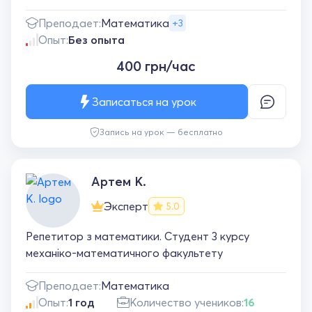
Преподает:
Математика
+3
Опыт:
Без опыта
400 грн/час
Записаться на урок
Запись на урок — бесплатно
Артем К.
Эксперт
5.0
Репетитор з математики. Студент 3 курсу
механіко-математичного факультету
Преподает:
Математика
Опыт:
1 год
Количество учеников:
16