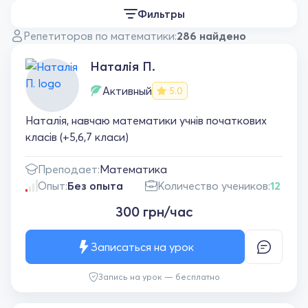
Фильтры
Репетиторов по математики:
286 найдено
Наталія П.
Активный
5.0
Наталія, навчаю математики учнів початкових
класів (+5,6,7 класи)
Преподает:
Математика
Опыт:
Без опыта
Количество учеников:
12
300 грн/час
Записаться на урок
Запись на урок — бесплатно