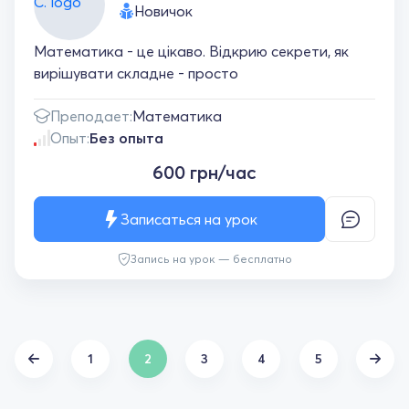
Новичок
Математика - це цікаво. Відкрию секрети, як
вирішувати складне - просто
Преподает:
Математика
Опыт:
Без опыта
600 грн/час
Записаться на урок
Запись на урок — бесплатно
1
2
3
4
5