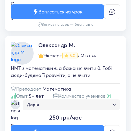
Вам вдячні.
Записаться на урок
Запись на урок — бесплатно
Олександр М.
Эксперт
3 Отзыва
5.0
НМТ з математики є, а бажання вчити 0. Тобі
сюди-будемо її розуміти, а не вчити
Преподает:
Математика
Опыт:
5+ лет
Количество учеников:
31
Дарія
Дуже рекомендую цього репетитора з
250 грн/час
математики! Пояснює матеріал зрозуміло,
спокійно і доступно, навіть складні теми
стають логічними та простими. Завжди