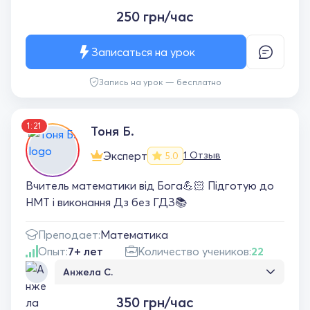
250 грн/час
Записаться на урок
Запись на урок — бесплатно
1:21
Тоня Б.
Эксперт
1 Отзыв
5.0
Вчитель математики від Бога💪🏻 Підготую до
НМТ і виконання Дз без ГДЗ📚
Преподает:
Математика
Опыт:
7+ лет
Количество учеников:
22
Анжела С.
Урок пройшов чудово. Дитина залишилась
350 грн/час
задоволена. Вчитель добре пояснює. Дуже