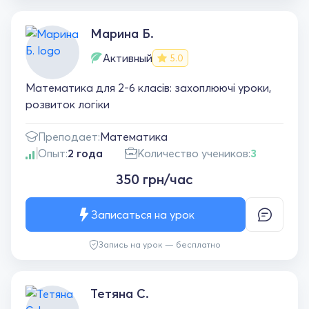
Марина Б.
Активный
5.0
Математика для 2-6 класів: захоплюючі уроки,
розвиток логіки
Преподает:
Математика
Опыт:
2 года
Количество учеников:
3
350 грн/час
Записаться на урок
Запись на урок — бесплатно
Тетяна С.