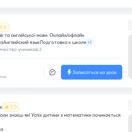
5.0
в та англійської мови. Онлайн/офлайн
ка
Английский язык
Подготовка к школе
+1
ичество учеников:
2
Записаться на урок
тно
к
5.0
оли знаєш як! Успіх дитини з математики починається
ка