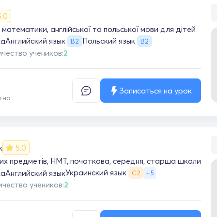
5.0
математики, англійської та польської мови для дітей
Английский язык
Польский язык
ка
B2
B2
чество учеников:
2
Записаться на урок
тно
к
5.0
них предметів, НМТ, початкова, середня, старша школи
Украинский язык
ка
Английский язык
+5
С2
ичество учеников:
2