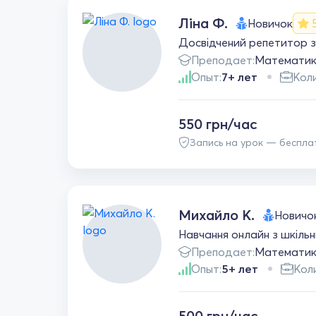
Ліна Ф.
Новичок
Досвідчений репетитор з 
Преподает:
Математи
Опыт:
7+ лет
Коли
550 грн/час
Запись на урок — беспла
Михайло К.
Новичо
Навчання онлайн з шкіль
Преподает:
Математи
Опыт:
5+ лет
Кол
500 грн/час