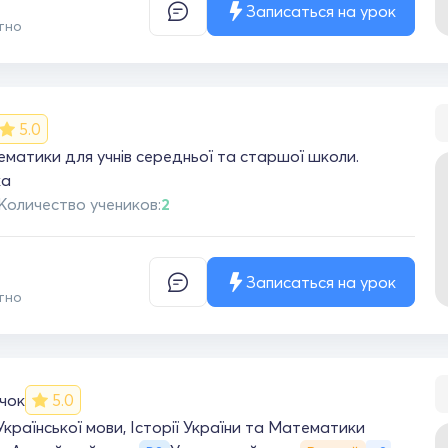
Записаться на урок
тно
5.0
матики для учнів середньої та старшої школи.
ка
Количество учеников:
2
Записаться на урок
тно
чок
5.0
Української мови, Історії України та Математики