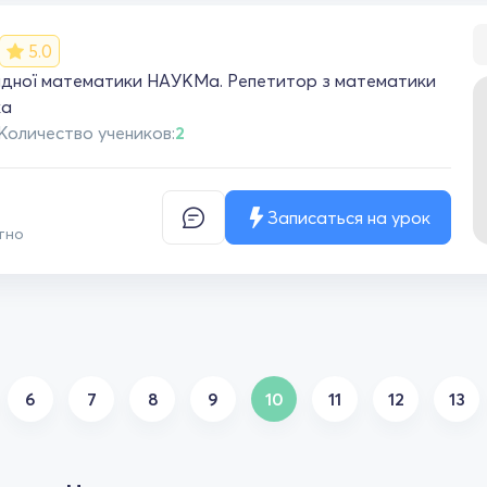
5.0
ладної математики НАУКМа. Репетитор з математики
ка
Количество учеников:
2
Записаться на урок
тно
6
7
8
9
10
11
12
13