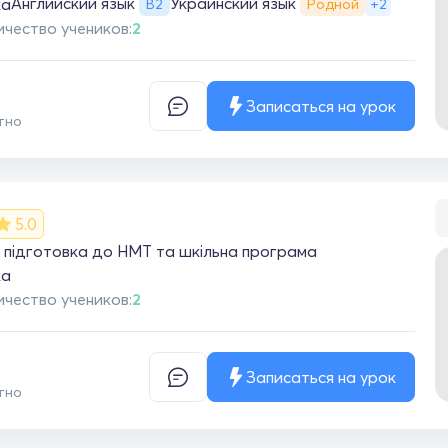
Английский язык
Украинский язык
ка
+2
B2
Родной
ичество учеников:
2
Записаться на урок
тно
5.0
 підготовка до НМТ та шкільна програма
ка
ичество учеников:
2
Записаться на урок
тно