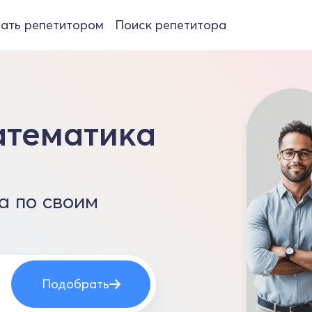
ать репетитором
Поиск репетитора
атематика
а по своим
Подобрать