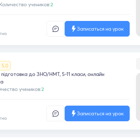
Количество учеников:
2
Записаться на урок
тно
5.0
 підготовка до ЗНО/НМТ, 5-11 класи, онлайн
ка
ичество учеников:
2
Записаться на урок
тно