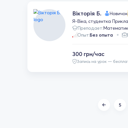
Вікторія Б.
Новичок
Я-Віка, студентка Прик
Преподает:
Математи
Опыт:
Без опыта
300 грн/час
Запись на урок — беспла
5