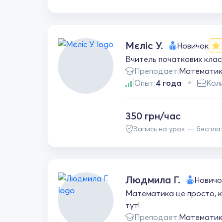
Мєліс У.
Новичок
Вчитель початкових класі
Преподает:
Математи
Опыт:
4 года
Кол
350 грн/час
Запись на урок — беспла
Людмила Г.
Новичо
Математика це просто, к
тут!
Преподает:
Математи