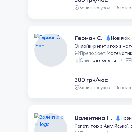
Запись на урок — беспла
Герман С.
Новичок
Онлайн-репетитор з мате
Преподает:
Математи
Опыт:
Без опыта
300 грн/час
Запись на урок — беспла
Валентина Н.
Нови
Репетитор з Англійської, 