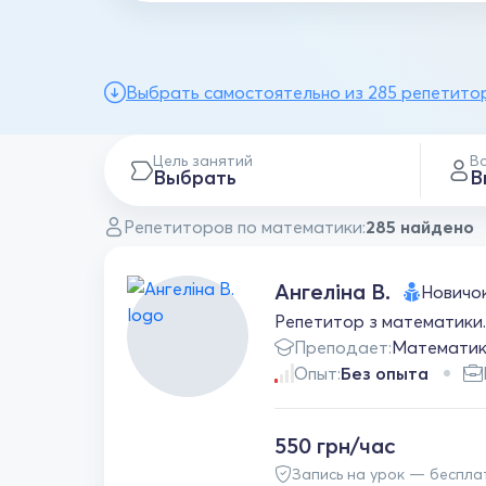
Выбрать самостоятельно из 285 репетито
Цель занятий
В
Выбрать
В
Репетиторов по математики:
285 найдено
Ангеліна В.
Новичо
Репетитор з математики.П
Преподает:
Математи
Опыт:
Без опыта
550 грн/час
Запись на урок — беспла