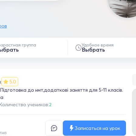
ров
озрастная группа
Удобное время
ыбрать
Выбрать
к
5.0
ідготовка до нмт,додаткові заняття для 5-11 класів.
ка
Количество учеников:
2
Записаться на урок
тно