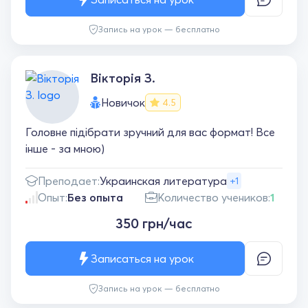
Запись на урок — бесплатно
Вікторія З.
Новичок
4.5
Головне підібрати зручний для вас формат! Все
інше - за мною)
Преподает:
Украинская литература
+1
Опыт:
Без опыта
Количество учеников:
1
350 грн/час
Записаться на урок
Запись на урок — бесплатно