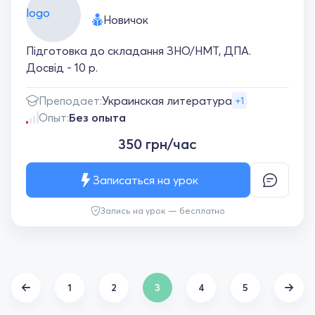
Новичок
Підготовка до складання ЗНО/НМТ, ДПА.
Досвід - 10 р.
Преподает:
Украинская литература
+1
Опыт:
Без опыта
350 грн/час
Записаться на урок
Запись на урок — бесплатно
1
2
3
4
5