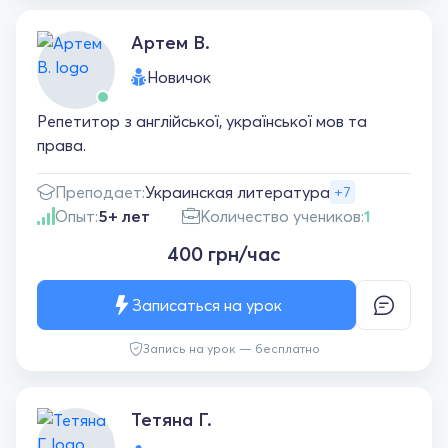
Артем В.
Новичок
Репетитор з англійської, української мов та
права.
Преподает:
Украинская литература
+7
Опыт:
5+ лет
Количество учеников:
1
400 грн/час
Записаться на урок
Запись на урок — бесплатно
Тетяна Г.