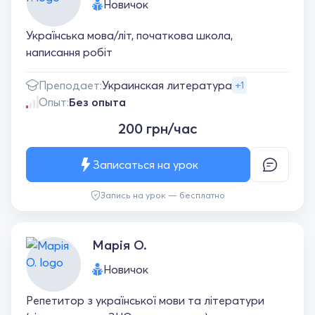
Новичок
Українська мова/літ, початкова школа,
написання робіт
Преподает:
Украинская литература
+1
Опыт:
Без опыта
200 грн/час
Записаться на урок
Запись на урок — бесплатно
Марія О.
Новичок
Репетитор з української мови та літератури