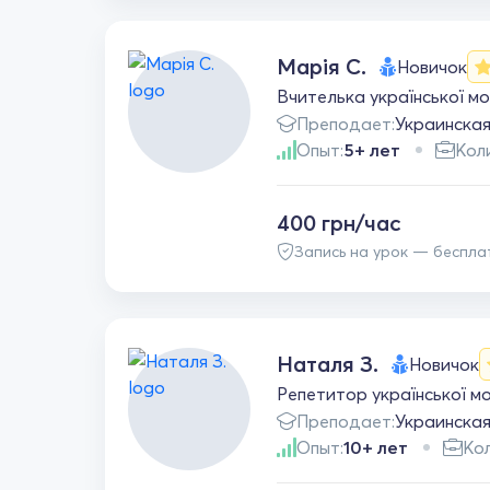
Марія С.
Новичок
Вчителька української мо
Преподает:
Украинска
Опыт:
5+ лет
Кол
400 грн/час
Запись на урок — беспла
Наталя З.
Новичок
Репетитор української м
Преподает:
Украинска
Опыт:
10+ лет
Кол