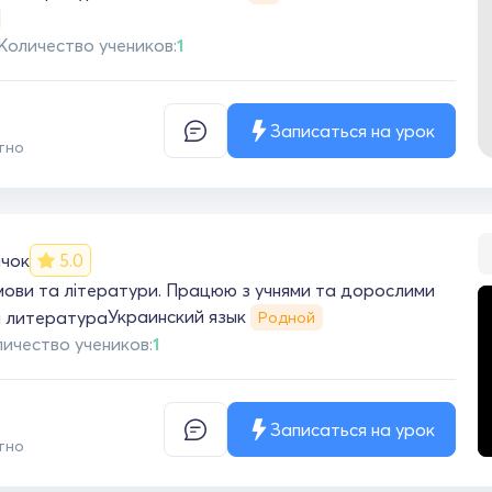
Количество учеников:
1
Записаться на урок
тно
чок
5.0
 мови та літератури. Працюю з учнями та дорослими
Украинский язык
я литература
Родной
ичество учеников:
1
Записаться на урок
тно