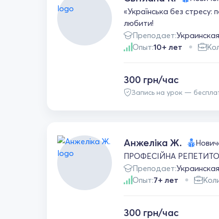
«Українська без стресу: 
любити!
Преподает:
Украинска
Опыт:
10+ лет
Кол
300 грн/час
Запись на урок — беспла
Анжеліка Ж.
Нович
ПРОФЕСІЙНА РЕПЕТИТОР
Преподает:
Украинска
Опыт:
7+ лет
Коли
300 грн/час