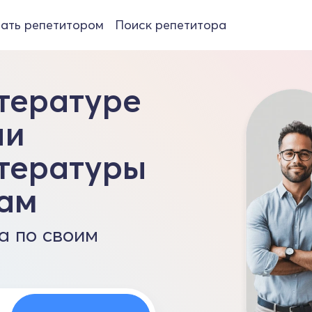
ать репетитором
Поиск репетитора
тературе
ли
тературы
ам
а по своим