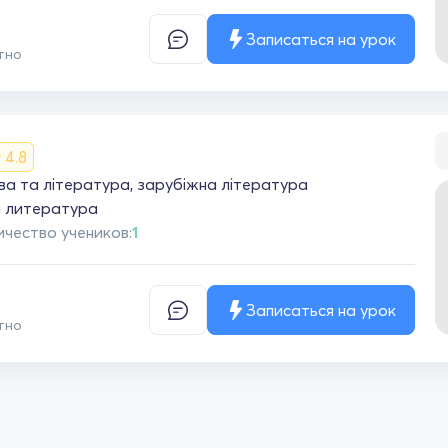
Записаться на урок
тно
4.8
ва та література, зарубіжна література
я литература
ичество учеников:
1
Записаться на урок
тно