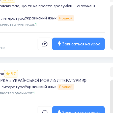
поясню так, що ти не просто зрозумієш - а почнеш
Украинский язык
я литература
Родной
ичество учеников:
1
Записаться на урок
тно
ок
5.0
КА з УКРАЇНСЬКОЇ МОВИ й ЛІТЕРАТУРИ 📚
Украинский язык
я литература
Родной
чество учеников:
1
Записаться на урок