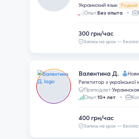
Украинский язык
Родной
Опыт:
Без опыта
300 грн/час
Запись на урок — беспла
Валентина Д.
Нови
Репетитор з української
Преподает:
Украинска
Опыт:
10+ лет
Кол
400 грн/час
Запись на урок — беспла