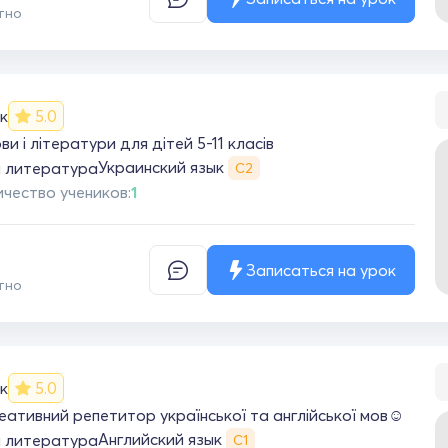
тно
к
5.0
и і літератури для дітей 5-11 класів
Украинский язык
я литература
С2
чество учеников:
1
Записаться на урок
тно
к
5.0
реативний репетитор української та англійської мов☺️
Английский язык
я литература
С1