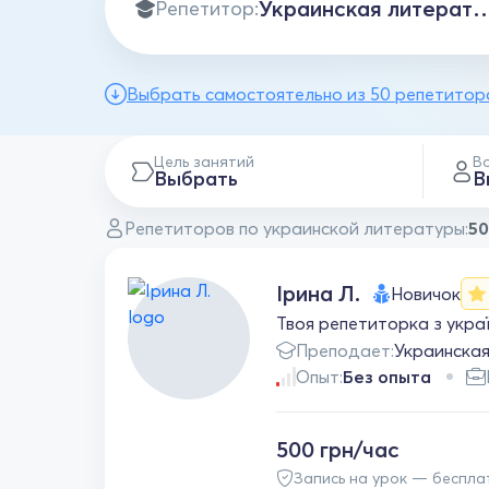
Репетитор:
Выбрать самостоятельно из 50 репетитор
Цель занятий
В
Выбрать
В
Репетиторов по украинской литературы:
50
Ірина Л.
Новичок
Твоя репетиторка з україн
Преподает:
Украинска
Опыт:
Без опыта
500 грн/час
Запись на урок — беспла