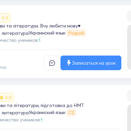
5.0
ви та літератури. Вчу любити мову♥️
Украинский язык
я литература
Родной
ичество учеников:
1
Записаться на урок
тно
4.8
ови та літератури, підготовка до НМТ
Украинский язык
я литература
С2
ичество учеников:
1