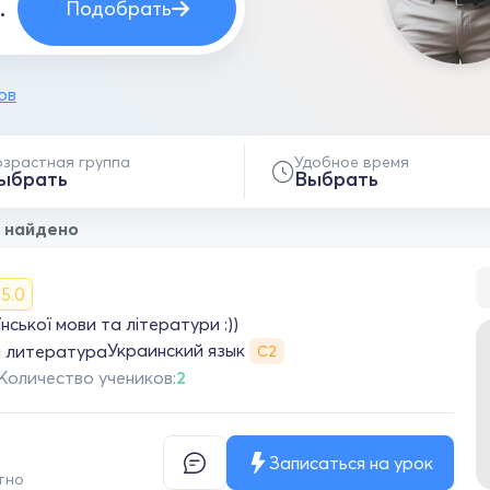
Подобрать
ов
озрастная группа
Удобное время
ыбрать
Выбрать
 найдено
5.0
ської мови та літератури :))
Украинский язык
я литература
С2
Количество учеников:
2
Записаться на урок
тно