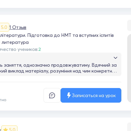
5.0
1 Отзыв
літератури. Підготовка до НМТ та вступних іспитів
я литература
чество учеников:
2
 заняття, однозначно продовжуватиму. Вдячний за
іткий виклад матеріалу, розуміння над чим конкретно
цювати. Раджу, якщо шукаєте корисних занять у
фері.
Записаться на урок
тно
к
5.0