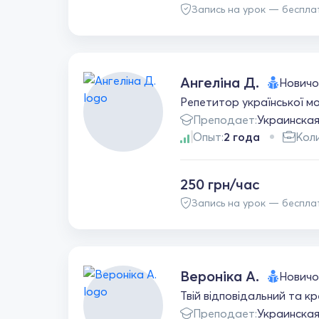
Запись на урок — беспла
Ангеліна Д.
Новичо
Репетитор української мов
Преподает:
Украинска
Опыт:
2 года
Коли
250 грн/час
Запись на урок — беспла
Вероніка А.
Новичо
Твій відповідальний та к
Преподает:
Украинска