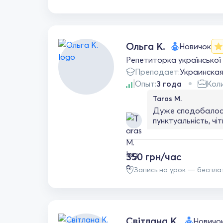
Ольга К.
Новичок
Репетиторка української 
Преподает:
Украинска
Опыт:
3 года
Коли
Taras M.
Дуже сподобалось
пунктуальність, ч
мені потрібно пра
невимушеній атмос
350 грн/час
Запись на урок — беспла
Світлана К.
Новичо