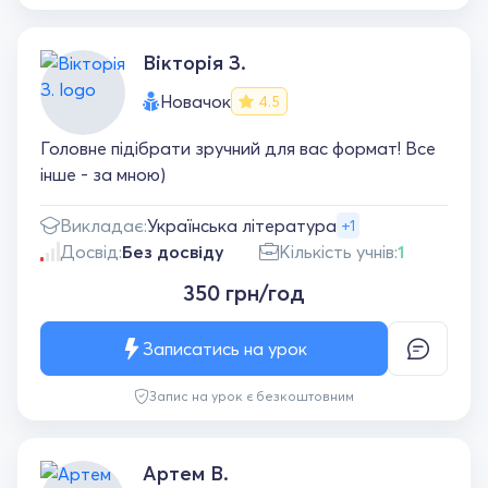
Вікторія З.
Новачок
4.5
Головне підібрати зручний для вас формат! Все
інше - за мною)
Викладає:
Українська література
+1
Досвід:
Без досвіду
Кількість учнів:
1
350 грн/год
Записатись на урок
Запис на урок є безкоштовним
Артем В.