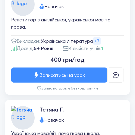
Новачок
Репетитор з англійської, української мов та
права.
Викладає:
Українська література
+7
Досвід:
5+ Років
Кількість учнів:
1
400 грн/год
Записатись на урок
Запис на урок є безкоштовним
Тетяна Г.
Новачок
Українська мова/літ, початкова школа,