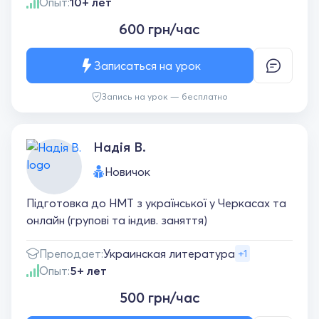
Опыт:
10+ лет
600 грн/час
Записаться на урок
Запись на урок — бесплатно
Надія В.
Новичок
Підготовка до НМТ з української у Черкасах та
онлайн (групові та індив. заняття)
Преподает:
Украинская литература
+1
Опыт:
5+ лет
500 грн/час