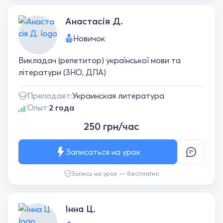
Анастасія Д.
Новичок
Викладач (репетитор) української мови та
літератури (ЗНО, ДПА)
Преподает:
Украинская литература
Опыт:
2 года
250 грн/час
Записаться на урок
Запись на урок — бесплатно
Інна Ц.