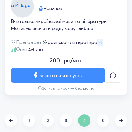
Новичок
Вчителька української мови та літератури.
Мотивую вивчати рідну мову глибше
Преподает:
Украинская литература
+1
Опыт:
5+ лет
200 грн/час
Записаться на урок
Запись на урок — бесплатно
1
2
3
4
5