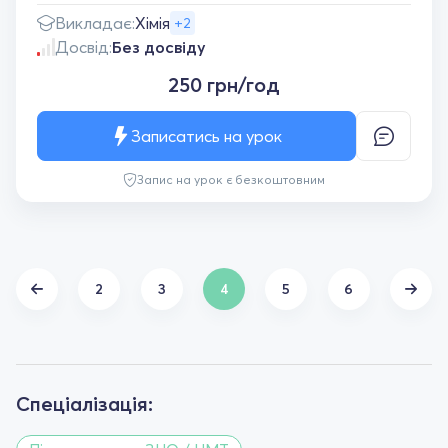
Викладає:
Хімія
+2
Досвід:
Без досвіду
250 грн/год
Записатись на урок
Запис на урок є безкоштовним
2
3
4
5
6
Спеціалізація: