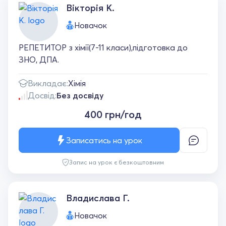
Вікторія К.
Новачок
РЕПЕТИТОР з хімії(7-11 класи),підготовка до
ЗНО, ДПА.
Викладає:
Хімія
Досвід:
Без досвіду
400 грн/год
Записатись на урок
Запис на урок є безкоштовним
Владислава Г.
Новачок