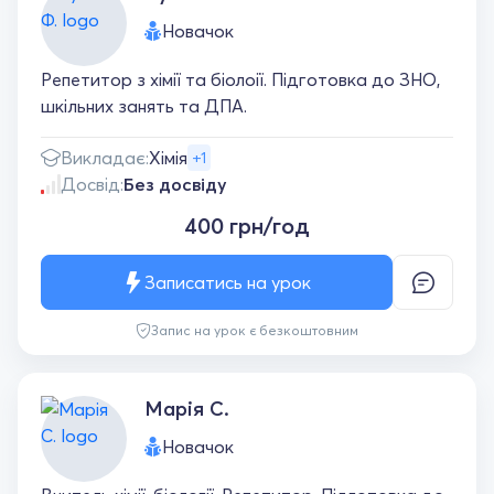
Новачок
Репетитор з хімії та біолоії. Підготовка до ЗНО,
шкільних занять та ДПА.
Викладає:
Хімія
+1
Досвід:
Без досвіду
400 грн/год
Записатись на урок
Запис на урок є безкоштовним
Марія С.
Новачок