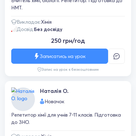
Вчитель хімії, біології. Репетитор. Підготовка до
НМТ.
Викладає:
Хімія
Досвід:
Без досвіду
250 грн/год
Записатись на урок
Запис на урок є безкоштовним
Наталія О.
Новачок
Репетитор хімії для учнів 7-11 класів. Підготовка
до ЗНО.