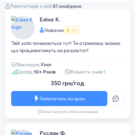
Репетиторів з хімії:
81 знайдено
Еліна К.
Новачок
4.5
Твій успіх починається тут! Ти отримаєш знання,
що працюватимуть на результат!
Викладає:
Хімія
Досвід:
10+ Років
Кількість учнів:
1
350 грн/год
Записатись на урок
Запис на урок є безкоштовним
Руслан Ф.