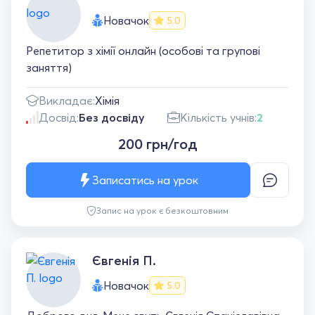
Новачок
5.0
Репетитор з хімії онлайн (особові та групові
заняття)
Викладає:
Хімія
Досвід:
Без досвіду
Кількість учнів:
2
200 грн/год
Записатись на урок
Запис на урок є безкоштовним
Євгенія П.
Новачок
5.0