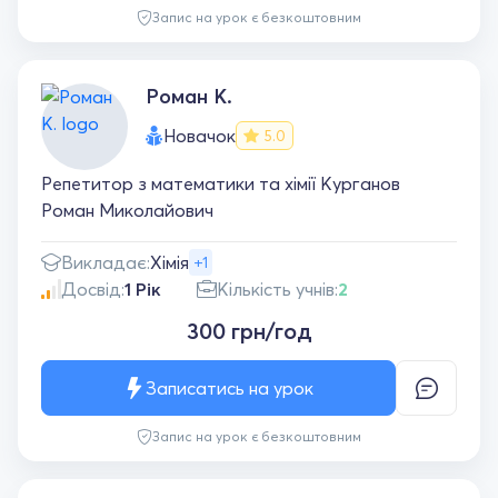
Запис на урок є безкоштовним
Роман К.
Новачок
5.0
Репетитор з математики та хімії Курганов
Роман Миколайович
Викладає:
Хімія
+1
Досвід:
1 Рік
Кількість учнів:
2
300 грн/год
Записатись на урок
Запис на урок є безкоштовним