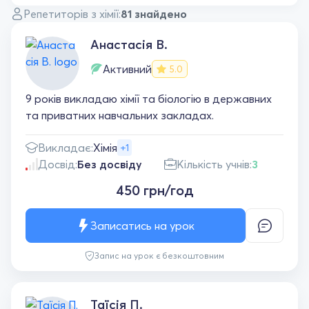
Репетиторів з хімії:
81 знайдено
Анастасія В.
Активний
5.0
9 років викладаю хімії та біологію в державних
та приватних навчальних закладах.
Викладає:
Хімія
+1
Досвід:
Без досвіду
Кількість учнів:
3
450 грн/год
Записатись на урок
Запис на урок є безкоштовним
Таїсія П.