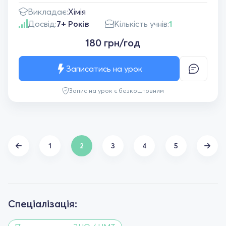
Викладає:
Хімія
Досвід:
7+ Років
Кількість учнів:
1
180 грн/год
Записатись на урок
Запис на урок є безкоштовним
1
2
3
4
5
Спеціалізація: