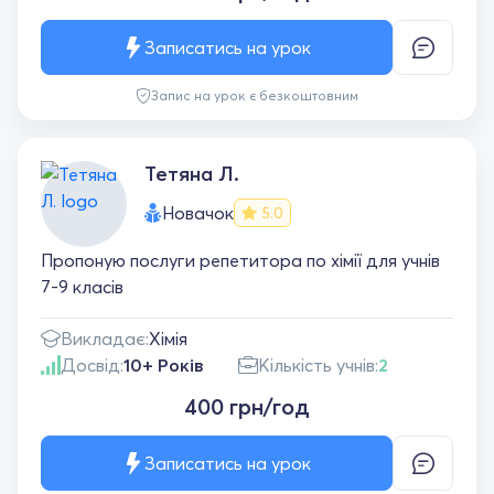
Записатись на урок
Запис на урок є безкоштовним
Тетяна Л.
Новачок
5.0
Пропоную послуги репетитора по хімії для учнів
7-9 класів
Викладає:
Хімія
Досвід:
10+ Років
Кількість учнів:
2
400 грн/год
Записатись на урок