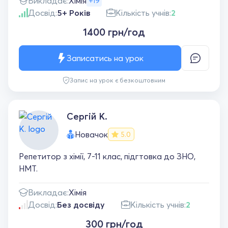
Викладає:
Хімія
+19
Досвід:
5+ Років
Кількість учнів:
2
1400 грн/год
Записатись на урок
Запис на урок є безкоштовним
Сергій К.
Новачок
5.0
Репетитор з хімії, 7-11 клас, підгтовка до ЗНО,
НМТ.
Викладає:
Хімія
Досвід:
Без досвіду
Кількість учнів:
2
300 грн/год