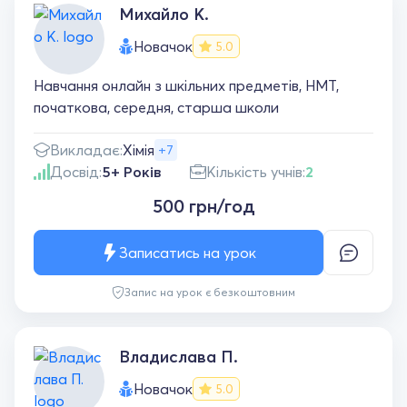
Михайло К.
Новачок
5.0
Навчання онлайн з шкільних предметів, НМТ,
початкова, середня, старша школи
Викладає:
Хімія
+7
Досвід:
5+ Років
Кількість учнів:
2
500 грн/год
Записатись на урок
Запис на урок є безкоштовним
Владислава П.
Новачок
5.0