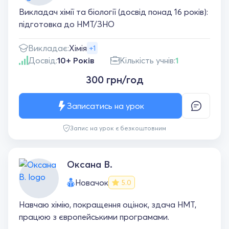
Викладач хімії та біології (досвід понад 16 років):
підготовка до НМТ/ЗНО
Викладає:
Хімія
+1
Досвід:
10+ Років
Кількість учнів:
1
300 грн/год
Записатись на урок
Запис на урок є безкоштовним
Оксана В.
Новачок
5.0
Навчаю хімію, покращення оцінок, здача НМТ,
працюю з європейськими програмами.