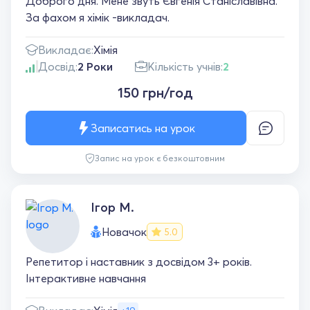
Доброго дня. Мене звуть Євгенія Станіславівна.
За фахом я хімік -викладач.
Викладає:
Хімія
Досвід:
2 Роки
Кількість учнів:
2
150 грн/год
Записатись на урок
Запис на урок є безкоштовним
Ігор М.
Новачок
5.0
Репетитор і наставник з досвідом 3+ років.
Інтерактивне навчання