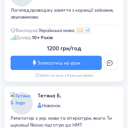
Логопед,проводжу заняття з корекції заїкання,
звуковимови.
Українська мова
Викладає:
+1
С2
Досвід:
10+ Років
1200 грн/год
Записатись на урок
Запис на урок є безкоштовним
Тетяна Б.
Новачок
Репетитор з укр. мови та літератури, якого Ти
шукаєш! Якісно підготую до НМТ