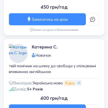
450 грн/год
Записатись на урок
Запис на урок є безкоштовним
Катерина С.
Новачок
твій помічник на шляху до свободи у спілкуванні
впевненою англійською
Українська мова
Викладає:
+1
Рідна
Досвід:
5+ Років
400 грн/год