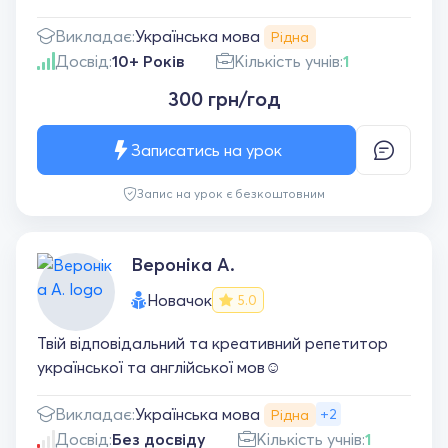
Українська мова
Викладає:
Рідна
Досвід:
10+ Років
Кількість учнів:
1
300 грн/год
Записатись на урок
Запис на урок є безкоштовним
Вероніка А.
Новачок
5.0
Твій відповідальний та креативний репетитор
української та англійської мов☺️
Українська мова
Викладає:
+2
Рідна
Досвід:
Без досвіду
Кількість учнів:
1