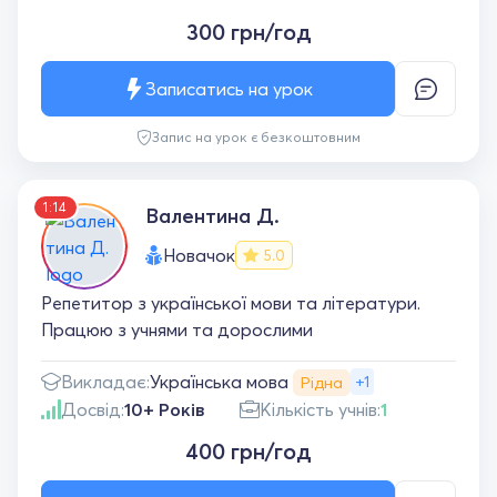
300 грн/год
Записатись на урок
Запис на урок є безкоштовним
1:14
Валентина Д.
Новачок
5.0
Репетитор з української мови та літератури.
Працюю з учнями та дорослими
Українська мова
Викладає:
+1
Рідна
Досвід:
10+ Років
Кількість учнів:
1
400 грн/год