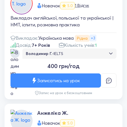
Новачок
1 Відгук
5.0
Викладач англійської, польської та української |
НМТ, іспити, розмовна практика
Українська мова
Викладає:
+3
Рідна
Досвід:
7+ Років
Кількість учнів:
1
Володимир Г.
•
IELTS
Дуже подобаються заняття! Усе
400 грн/год
пояснюється доступно, цікаво та зрозуміло.
Відчуваю, що з кожним уроком мій рівень
англійської стає кращим, а підготовка до
Записатись на урок
IELTS проходить легко й ефективно. Щиро
рекомендую всім, хто хоче досягти
Запис на урок є безкоштовним
хорошого результату!
Анжеліка Ж.
Новачок
5.0