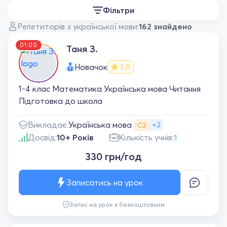
Фільтри
Репетиторів з української мови:
162 знайдено
01:00
Таня З.
Новачок
5.0
1-4 клас Математика Українська мова Читання
Підготовка до школа
Українська мова
Викладає:
+2
С2
Досвід:
10+ Років
Кількість учнів:
1
330 грн/год
Записатись на урок
Запис на урок є безкоштовним