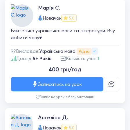
Марія С.
Новачок
5.0
Вчителька української мови та літератури. Вчу
любити мову♥️
Українська мова
Викладає:
+1
Рідна
Досвід:
5+ Років
Кількість учнів:
1
400 грн/год
Записатись на урок
Запис на урок є безкоштовним
Ангеліна Д.
Новачок
5.0