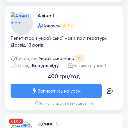
Аліна Г.
Новачок
5.0
Репетитор з української мови та літератури.
Досвід 13 років.
Українська мова
Викладає:
С2
Досвід:
Без досвіду
Кількість учнів:
1
400 грн/год
Записатись на урок
Запис на урок є безкоштовним
01:00
Денис Т.