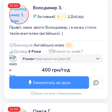
повністю задоволений і однозначно
01:00
рекомендую.
Володимир З.
Активний
2 Відгука
5.0
Привіт, мене звати Володимир, і я можу стати
твоїм вчителем англійської :)
Англійська мова
Викладає:
С1
Досвід:
4 Роки
Кількість учнів:
7
Роман
•
Навчання на рівні B1
Дуже приємна людина, має прекрасні
400 грн/год
навички комунікації, викладання та
пояснення матеріалу. Англійська дуже
суттєво покращилась за декілька місяців
Записатись на урок
активного навчанння. Рекомендую!
Запис на урок є безкоштовним
01:00
Олеся Г.