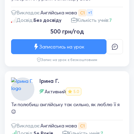
Англійська мова
Викладає:
+1
С1
Досвід:
Без досвіду
Кількість учнів:
7
500 грн/год
Записатись на урок
Запис на урок є безкоштовним
Ірина Г.
Активний
5.0
Ти полюбиш англійську так сильно, як люблю її я
😉
Англійська мова
Викладає:
С1
Досвід:
5+ Років
Кількість учнів:
7