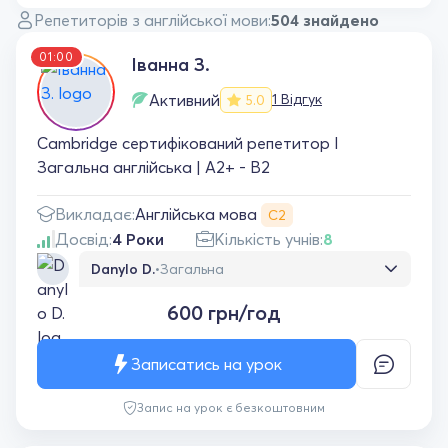
Репетиторів з англійської мови:
504 знайдено
01:00
Іванна З.
Активний
1 Відгук
5.0
Cambridge сертифікований репетитор I
Загальна англійська | A2+ - B2
Англійська мова
Викладає:
С2
Досвід:
4 Роки
Кількість учнів:
8
Danylo D.
•
Загальна
Чудовий викладач і справжній професіонал
600 грн/год
своєї справи. Займаємося вже понад два
місяці, і результат дійсно відчутний. На
заняттях багато розмовної практики —
Записатись на урок
викладач мотивує говорити та не боятися
помилок. Уроки проходять цікаво й
Запис на урок є безкоштовним
ефективно, матеріал пояснюється чітко та
зрозуміло. Дуже радий, що обрав саме її,