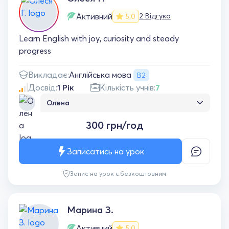
Активний
2 Відгука
5.0
Learn English with joy, curiosity and steady
progress
Англійська мова
Викладає:
B2
Досвід:
1 Рік
Кількість учнів:
7
Олена
Чудовий підхід до зайнять, дитина
300 грн/год
займається із задоволенням ! Підвищили та
навіть перевищили шкільний рівень :)
Записатись на урок
Запис на урок є безкоштовним
Марина З.
Активний
5.0