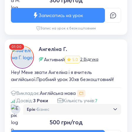
300 грн/год
пояснюе
Записатись на урок
Запис на урок є безкоштовним
01:00
Ангеліна Г.
Активний
2 Відгука
5.0
Hey! Мене звати Ангеліна і я вчитель
англійської.Пробний урок 30хв безкоштовний!
Англійська мова
Викладає:
С1
Досвід:
3 Роки
Кількість учнів:
7
Ерік
•
Бізнес
Займаюсь з Ангеліною вже довгий час ,
500 грн/год
дуже гарний викладач , який підбирає
уроки під ваші потреби і розбавляє це все