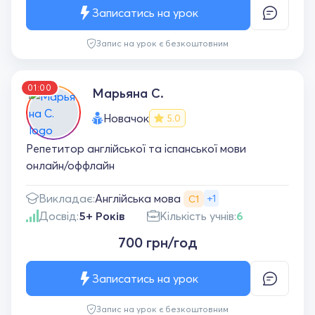
кольорами , 10/10 фанат
Записатись на урок
Запис на урок є безкоштовним
01:00
Марьяна С.
Новачок
5.0
Репетитор англійської та іспанської мови
онлайн/оффлайн
Англійська мова
Викладає:
+1
С1
Досвід:
5+ Років
Кількість учнів:
6
700 грн/год
Записатись на урок
Запис на урок є безкоштовним