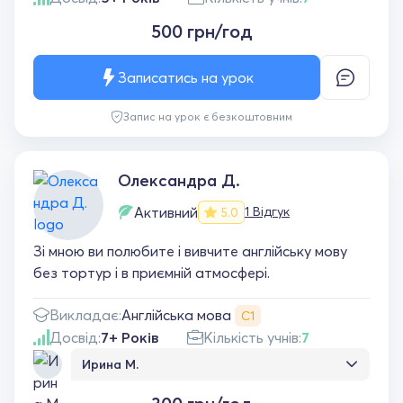
500 грн/год
Записатись на урок
Запис на урок є безкоштовним
Олександра Д.
Активний
1 Відгук
5.0
Зі мною ви полюбите і вивчите англійську мову
без тортур і в приємній атмосфері.
Англійська мова
Викладає:
С1
Досвід:
7+ Років
Кількість учнів:
7
Ирина М.
Дуже гарний, привітний вчитель. Всё добре