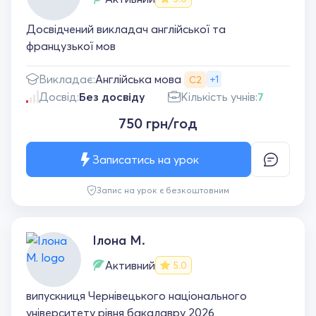
Досвідчений викладач англійської та
французької мов
Англійська мова
Викладає:
+1
С2
Досвід:
Без досвіду
Кількість учнів:
7
750 грн/год
Записатись на урок
Запис на урок є безкоштовним
Ілона М.
Активний
5.0
випускниця Чернівецького національного
університету рівня бакалавру 2026