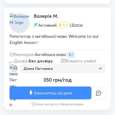
Валерія М.
Активний
1 Відгук
5.0
Репетитор з англійської мови. Welcome to our
English lesson✨
Англійська мова
Викладає:
B2
Досвід:
Без досвіду
Кількість учнів:
6
Діана Петченко
Донька в захваті від уроків англійської!
350 грн/год
Вчитель пояснює доступно й робить
навчання приємним ❤️
Записатись на урок
Запис на урок є безкоштовним