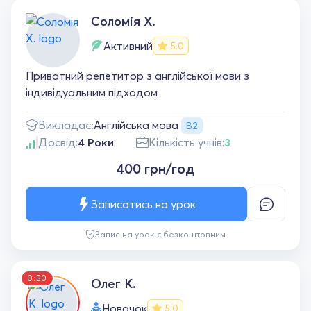
Соломія Х.
Активний
5.0
Приватний репетитор з англійської мови з
індивідуальним підходом
Англійська мова
Викладає:
B2
Досвід:
4 Роки
Кількість учнів:
3
400 грн/год
Записатись на урок
Запис на урок є безкоштовним
0:50
Олег К.
Новачок
5.0