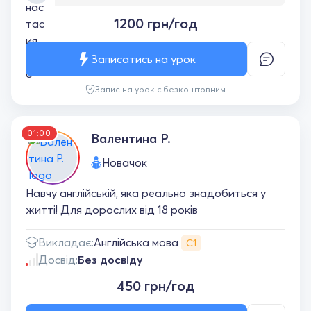
Дуже все подобається! Матеріал завжди
1200 грн/год
пояснюється зрозуміло і доступно, а на
уроках панує комфортна атмосфера.
Дякую за професіоналізм, терпіння та цікаві
Записатись на урок
уроки.
Запис на урок є безкоштовним
01:00
Валентина Р.
Новачок
Навчу англійській, яка реально знадобиться у
житті! Для дорослих від 18 років
Англійська мова
Викладає:
С1
Досвід:
Без досвіду
450 грн/год