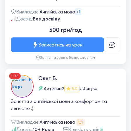
Викладає:
Англійська мова
+1
Досвід:
Без досвіду
500 грн/год
Записатись на урок
Запис на урок є безкоштовним
1:32
Олег Б.
Активний
3 Відгука
5.0
Заняття з англійської мови з комфортом та
легкістю :)
Англійська мова
Викладає:
С1
Досвід:
10+ Років
Кількість учнів:
5