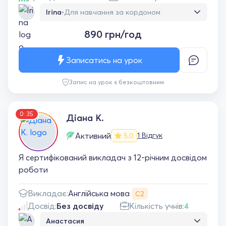
Irina
•
Для навчання за кордоном
Олег великий професіонал у своїй справі.
890 грн/год
Уроки з ним завжди продуктивні та цікаві.
Вміє знайти підхід до специфіки та рівня
учня. Використовує сучасну методику та
Записатись на урок
захоплюючі матеріали, що дають стимул
для вивчення мови. Однозначно
Запис на урок є безкоштовним
рекомендую !!!
0:35
Діана К.
Активний
1 Відгук
5.0
Я сертифікований викладач з 12-річним досвідом
роботи
Англійська мова
Викладає:
С2
Досвід:
Без досвіду
Кількість учнів:
4
Анастасия