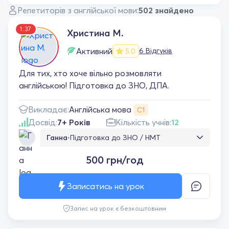
Репетиторів з англійської мови:
502 знайдено
1:37
Христина М.
Активний
6 Відгуків
5.0
Для тих, хто хоче вільно розмовляти
англійською! Підготовка до ЗНО, ДПА.
Англійська мова
Викладає:
С1
Досвід:
7+ Років
Кількість учнів:
12
Ганна
•
Підготовка до ЗНО / НМТ
Перше заняття - змістовна оцінка вчителем
500 грн/год
пробілів у знаннях, визначення плану
навчання та перші завдання. Надалі
заняття проходять активно, педагог
Записатись на урок
враховує індив.побажання учня. Сину
подобається, є прогрес . Дякую Христині!
Запис на урок є безкоштовним