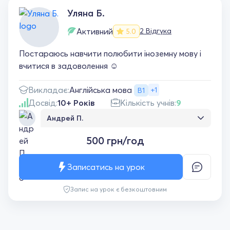
Уляна Б.
Активний
2 Відгука
5.0
Постараюсь навчити полюбити іноземну мову і
вчитися в задоволення ☺️
Англійська мова
Викладає:
+1
В1
Досвід:
10+ Років
Кількість учнів:
9
Андрей П.
Я із задоволенням займаюся польською
500 грн/год
мовою з пані Уляною. Мені подобається що
на уроках доброзичлива й комфортна
атмосфера. Йдемо по темах покроково, є
Записатись на урок
можливість говорити на теми які мені цікаві і
уточнювати все що незрозуміло. Це дуже
Запис на урок є безкоштовним
допомагає в навчанні.