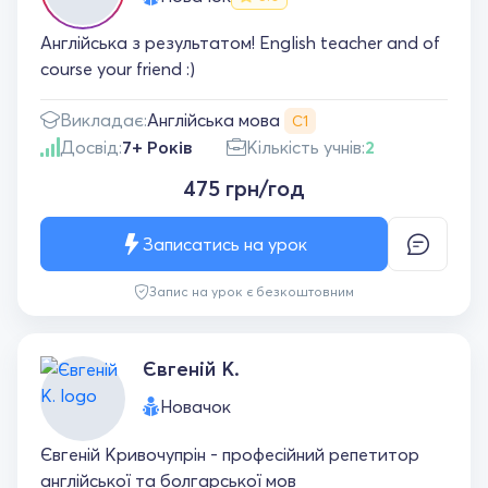
Англійська з результатом! English teacher and of
course your friend :)
Англійська мова
Викладає:
С1
Досвід:
7+ Років
Кількість учнів:
2
475 грн/год
Записатись на урок
Запис на урок є безкоштовним
Євгеній К.
Новачок
Євгеній Кривочупрін - професійний репетитор
англійської та болгарської мов