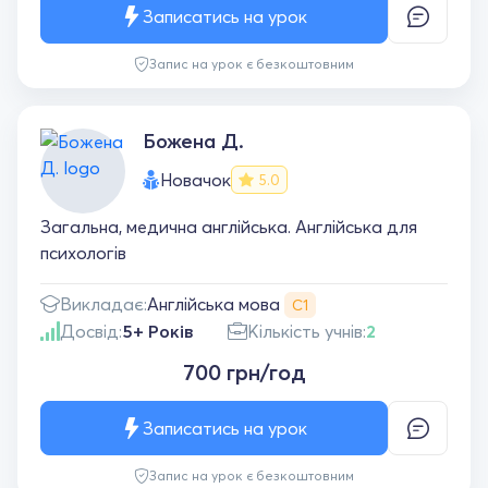
Записатись на урок
Запис на урок є безкоштовним
Божена Д.
Новачок
5.0
Загальна, медична англійська. Англійська для
психологів
Англійська мова
Викладає:
С1
Досвід:
5+ Років
Кількість учнів:
2
700 грн/год
Записатись на урок
Запис на урок є безкоштовним