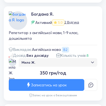
Богдана Я.
Активний
2 Відгука
5.0
Репетитор з англійської мови, 1-9 клас,
дошкільнята
Англійська мова
Викладає:
B2
Досвід:
Без досвіду
Кількість учнів:
8
Мила Ж.
Чудовий викладач, знайшла індивідуальний
350 грн/год
підхід до нашої доньки (5 років). Дитина з
задоволенням займається, навчання
сприймається як гра, є гарні результати,
Записатись на урок
плануємо і надалі співпрацювати).
Запис на урок є безкоштовним