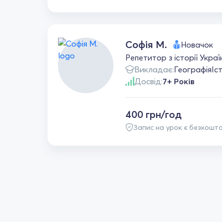
Софія М.
Новачок
Репетитор з історії Укра
Викладає:
Географія
Іс
Досвід:
7+ Років
400 грн/год
Запис на урок є безкошт