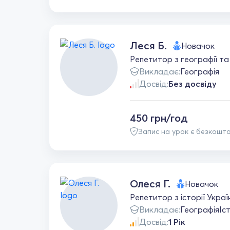
Леся Б.
Новачок
Репетитор з географії та
Викладає:
Географія
Досвід:
Без досвіду
450 грн/год
Запис на урок є безкошт
Олеся Г.
Новачок
Репетитор з історії Укра
Викладає:
Географія
Іс
Досвід:
1 Рік