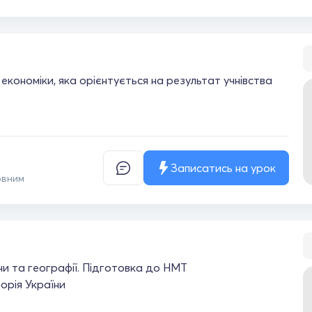
 економіки, яка орієнтується на результат учнівства
Записатись на урок
овним
їни та географії. Підготовка до НМТ
торія України