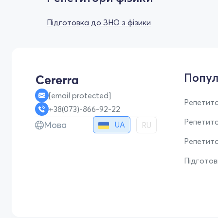
Підготовка до ЗНО з фізики
Попул
[email protected]
Репетито
+38(073)-866-92-22
Репетит
Мова
UA
RU
Репетито
Підгото