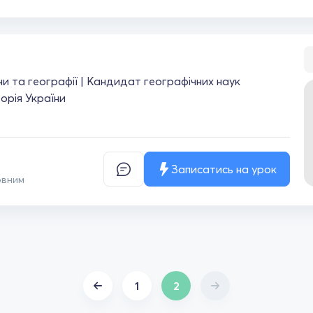
їни та географії | Кандидат географічних наук
торія України
Записатись на урок
овним
1
2