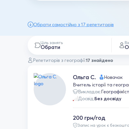
Обрати самостійно з 17 репетиторів
Ціль занять
Ві
Обрати
О
Репетиторів з географії:
17 знайдено
Ольга С.
Новачок
Вчитель історії та геогра
Викладає:
Географія
Іс
Досвід:
Без досвіду
200 грн/год
Запис на урок є безкошт