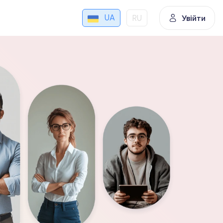
UA
RU
Увійти