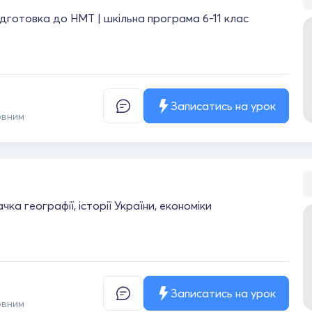
підготовка до НМТ | шкільна програма 6-11 клас
Записатись на урок
овним
ка географії, історії України, економіки
Записатись на урок
овним