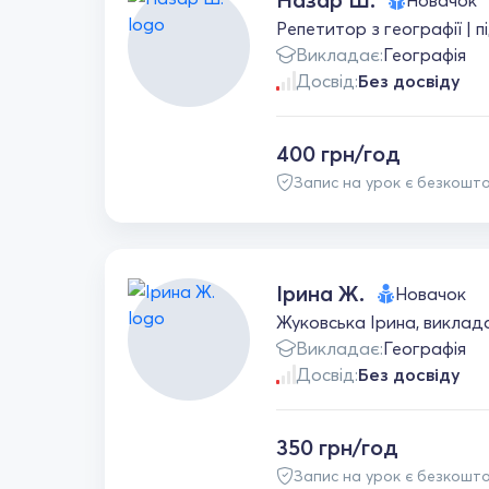
Новачок
Репетитор з географії | 
Викладає:
Географія
Досвід:
Без досвіду
400 грн/год
Запис на урок є безкошт
Ірина Ж.
Новачок
Жуковська Ірина, викладач
Викладає:
Географія
Досвід:
Без досвіду
350 грн/год
Запис на урок є безкошт