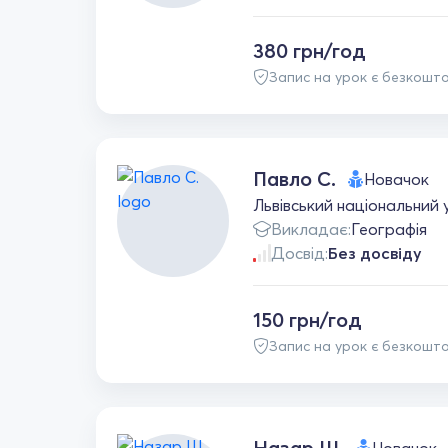
380 грн/год
Запис на урок є безкошт
Павло С.
Новачок
Львівський національний 
Викладає:
Географія
Досвід:
Без досвіду
150 грн/год
Запис на урок є безкошт
Назар Ш.