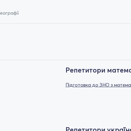
Географії
Репетитори матем
Підготовка до ЗНО з матем
Репетитори україн