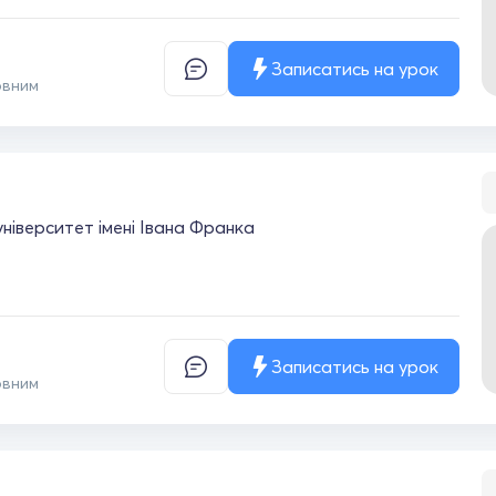
Записатись на урок
овним
університет імені Івана Франка
Записатись на урок
овним