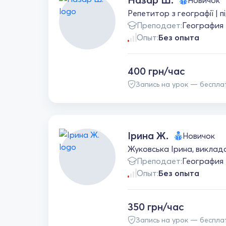
Новичок
Репетитор з географії | 
Преподает:
География
Опыт:
Без опыта
400 грн/час
Запись на урок — беспла
Ірина Ж.
Новичок
Жуковська Ірина, викладач
Преподает:
География
Опыт:
Без опыта
350 грн/час
Запись на урок — беспла