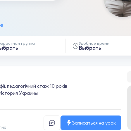
ов
озрастная группа
Удобное время
ыбрать
Выбрать
фії, педагогічний стаж 10 років
История Украины
Записаться на урок
тно