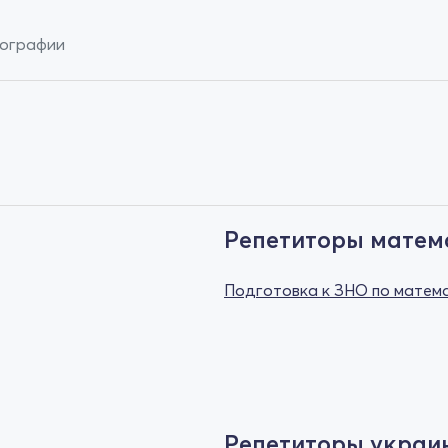
еографии
Репетиторы матем
Подготовка к ЗНО по матем
Репетиторы украи