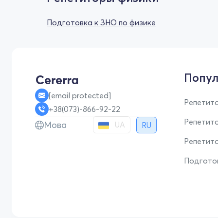
Подготовка к ЗНО по физике
Попул
[email protected]
Репетито
+38(073)-866-92-22
Репетит
Мова
UA
RU
Репетито
Подгото