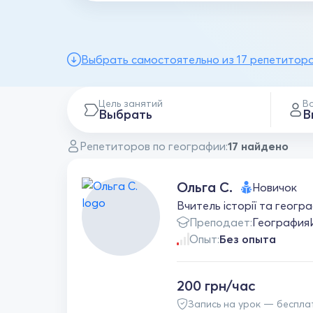
Выбрать самостоятельно из 17 репетитор
Цель занятий
В
Выбрать
В
Репетиторов по географии:
17 найдено
Ольга С.
Новичок
Вчитель історії та геогра
Преподает:
География
Опыт:
Без опыта
200 грн/час
Запись на урок — беспла