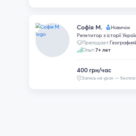
Софія М.
Новичок
Репетитор з історії Укра
Преподает:
География
Опыт:
7+ лет
400 грн/час
Запись на урок — беспла