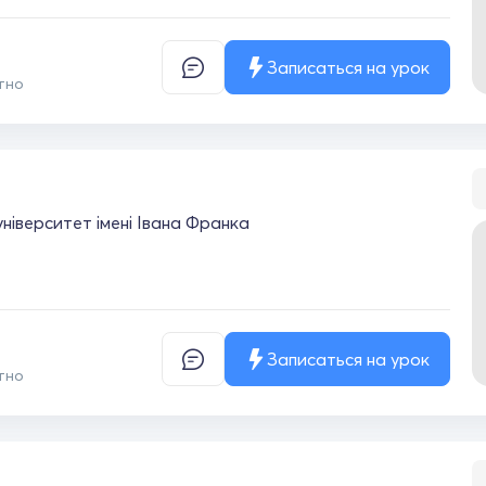
Записаться на урок
тно
університет імені Івана Франка
Записаться на урок
тно