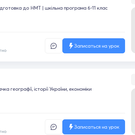
підготовка до НМТ | шкільна програма 6-11 клас
Записаться на урок
тно
ка географії, історії України, економіки
Записаться на урок
тно