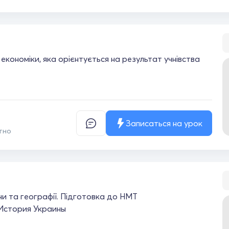
 економіки, яка орієнтується на результат учнівства
Записаться на урок
тно
їни та географії. Підготовка до НМТ
История Украины