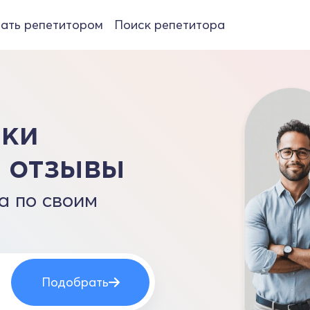
ать репетитором
Поиск репетитора
оки
и отзывы
а по своим
Подобрать