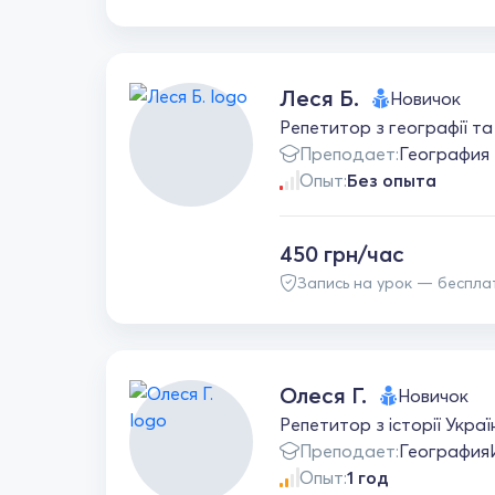
Леся Б.
Новичок
Репетитор з географії та
Преподает:
География
Опыт:
Без опыта
450 грн/час
Запись на урок — беспла
Олеся Г.
Новичок
Репетитор з історії Укра
Преподает:
География
Опыт:
1 год