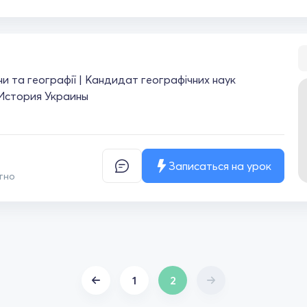
їни та географії | Кандидат географічних наук
История Украины
Записаться на урок
тно
1
2