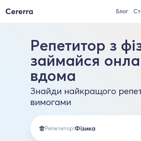
Блог
Ст
Репетитор з фі
займайся онла
вдома
Знайди найкращого репет
вимогами
Репетитор: