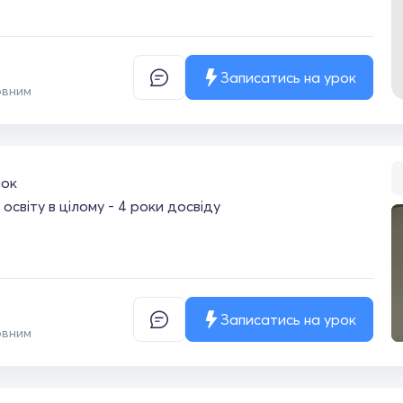
Записатись на урок
овним
чок
освіту в цілому - 4 роки досвіду
Записатись на урок
овним