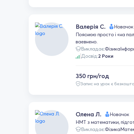
Валерія С.
Новачок
Пояснюю просто і «на па
ваевнено.
Викладає:
Фізика
Інфор
Досвід:
2 Роки
350 грн/год
Запис на урок є безкошт
Олена Л.
Новачок
НМТ з математики, підгот
Викладає:
Фізика
Мате