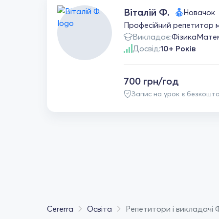
Віталій Ф.
Новачок
Професійний репетитор ма
Викладає:
Фізика
Мате
Досвід:
10+ Років
700 грн/год
Запис на урок є безкошт
Cererra
Освіта
Репетитори і викладачі 