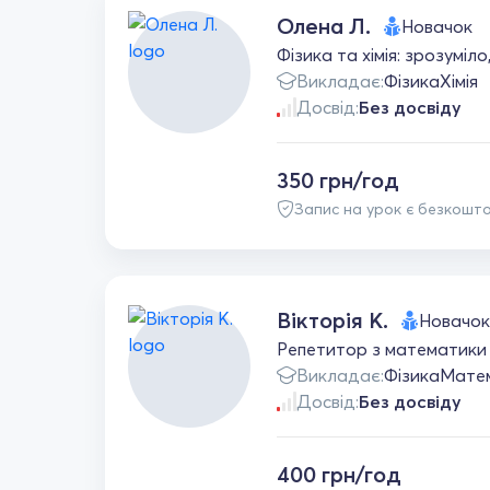
Олена Л.
Новачок
Фізика та хімія: зрозуміл
Викладає:
Фізика
Хімія
Досвід:
Без досвіду
350 грн/год
Запис на урок є безкошт
Вікторія К.
Новачок
Репетитор з математики 
Викладає:
Фізика
Мате
Досвід:
Без досвіду
400 грн/год