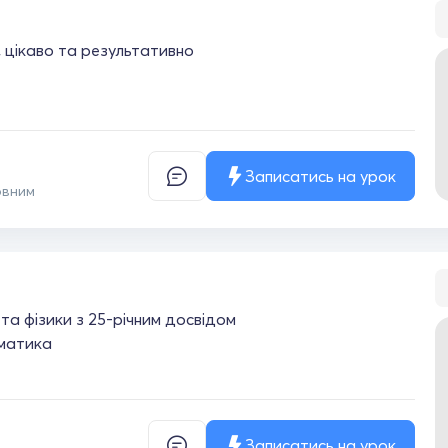
о, цікаво та результативно
Записатись на урок
овним
та фізики з 25-річним досвідом
матика
Записатись на урок