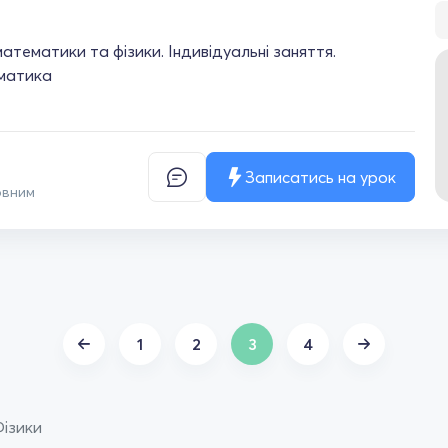
тематики та фізики. Індивідуальні заняття.
матика
Записатись на урок
овним
1
2
3
4
Фізики