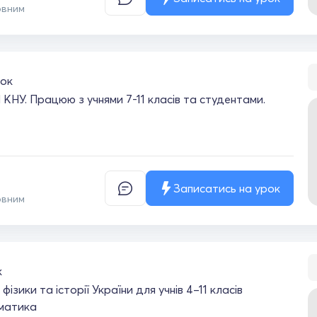
овним
ок
КНУ. Працюю з учнями 7-11 класів та студентами.
Записатись на урок
овним
к
ізики та історії України для учнів 4–11 класів
матика