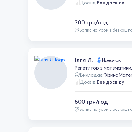
Досвід:
Без досвіду
300 грн/год
Запис на урок є безкошт
Ілля Л.
Новачок
Репетитор з математики, 
Викладає:
Фізика
Мате
Досвід:
Без досвіду
600 грн/год
Запис на урок є безкошт