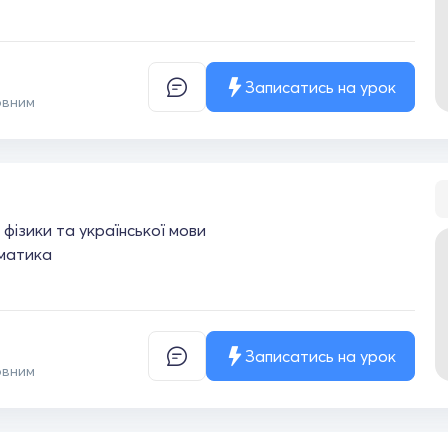
Записатись на урок
овним
фізики та української мови
матика
Записатись на урок
овним