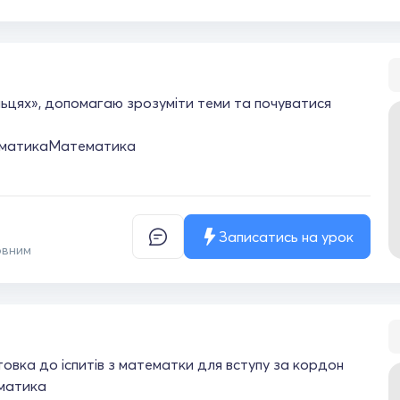
льцях», допомагаю зрозуміти теми та почуватися
матика
Математика
Записатись на урок
овним
овка до іспитів з математки для вступу за кордон
матика