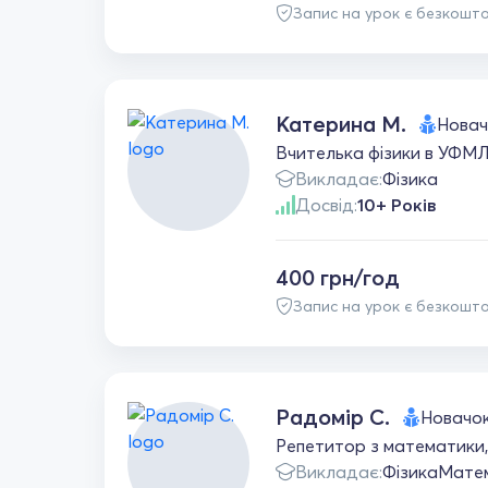
Запис на урок є безкошт
Катерина М.
Новач
Вчителька фізики в УФМЛ 
Викладає:
Фізика
Досвід:
10+ Років
400 грн/год
Запис на урок є безкошт
Радомір С.
Новачо
Репетитор з математики, ф
Викладає:
Фізика
Мате