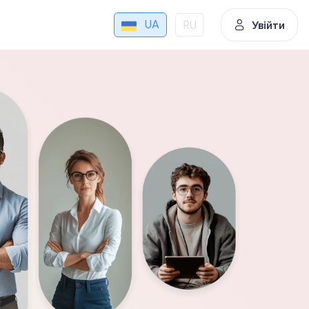
UA
RU
Увійти