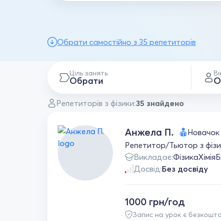
Обрати самостійно з 35 репетиторів
Ціль занять
Ві
Обрати
О
Репетиторів з фізики:
35 знайдено
Анжела П.
Новачок
Репетитор/Тьютор з фізики,
Викладає:
Фізика
Хімія
Б
Досвід:
Без досвіду
1000 грн/год
Запис на урок є безкошт