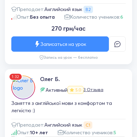
Английский язык
Преподает:
B2
Опыт:
Без опыта
Количество учеников:
6
270 грн/час
Записаться на урок
Запись на урок — бесплатно
1:32
Олег Б.
Активный
3 Отзыва
5.0
Заняття з англійської мови з комфортом та
легкістю :)
Английский язык
Преподает:
С1
Опыт:
10+ лет
Количество учеников:
5