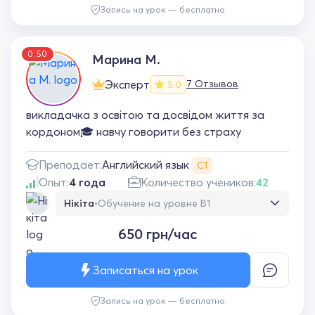
Запись на урок — бесплатно
0:50
Марина М.
Эксперт
7 Отзывов
5.0
викладачка з освітою та досвідом життя за
кордоном🎓 навчу говорити без страху
Английский язык
Преподает:
С1
Опыт:
4 года
Количество учеников:
42
Нікіта
•
Обучение на уровне B1
Навчаюся з Мариною вже деякий час і хочу
650 грн/час
сказати, що вона - професіонал своєї
справи. Маю помітний прогрес і не планую
зупинятись🔥 однозначно рекомендую!
Записаться на урок
Запись на урок — бесплатно