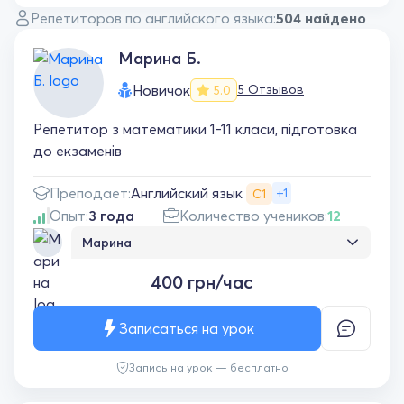
Репетиторов по английского языка:
504 найдено
Марина Б.
Новичок
5 Отзывов
5.0
Репетитор з математики 1-11 класи, підготовка
до екзаменів
Английский язык
Преподает:
+1
С1
Опыт:
3 года
Количество учеников:
12
Марина
Марина — чудовий репетитор! Завжди
400 грн/час
спокійно та зрозуміло пояснює матеріал,
тому навіть складні теми стають легшими.
На заняттях приємна атмосфера і час
Записаться на урок
проходить непомітно. Дуже рада, що
займалася саме з нею))
Запись на урок — бесплатно