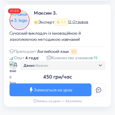
01:00
Максим З.
Эксперт
12 Отзывов
5.0
Сучасний викладач із інноваційною й
захоплюючою методикою навчання!
Английский язык
Преподает:
С1
Опыт:
4 года
Количество учеников:
19
Денис
•
Бизнес
Преподаватель с очень универсальным
450 грн/час
подходом, подстраивается под уровень и
темп ученика. объясняет понятно и
спокойно, всегда готов ответить на любые
Записаться на урок
вопросы, материал усваивается легко.
Запись на урок — бесплатно