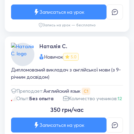
Записаться на урок
Запись на урок — бесплатно
Наталія С.
Новичок
5.0
Дипломований викладач з англійської мови (з 9-
річним досвідом)
Английский язык
Преподает:
С1
Опыт:
Без опыта
Количество учеников:
12
350 грн/час
Записаться на урок