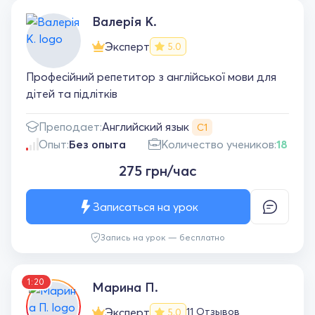
Валерія К.
Эксперт
5.0
Професійний репетитор з англійської мови для
дітей та підлітків
Английский язык
Преподает:
С1
Опыт:
Без опыта
Количество учеников:
18
275 грн/час
Записаться на урок
Запись на урок — бесплатно
1:20
Марина П.
Эксперт
11 Отзывов
5.0