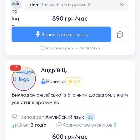
Irina
•
Для учебы за границей
Олег великий професіонал у своїй справі.
890 грн/час
Уроки з ним завжди продуктивні та цікаві.
Вміє знайти підхід до специфіки та рівня
учня. Використовує сучасну методику та
Записаться на урок
захоплюючі матеріали, що дають стимул
для вивчення мови. Однозначно
Запись на урок — бесплатно
рекомендую !!!
1:21
Андрій Ц.
Новичок
5.0
Викладач англійської з 5-річним досвідом, з яким
усе стане зрозуміло
Английский язык
Преподает:
B2
Опыт:
2 года
Количество учеников:
2
600 грн/час