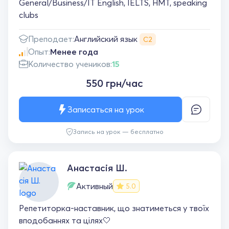
General/Business/IT English, IELTS, НМТ, speaking
clubs
Английский язык
Преподает:
С2
Опыт:
Менее года
Количество учеников:
15
550 грн/час
Записаться на урок
Запись на урок — бесплатно
Анастасія Ш.
Активный
5.0
Репетиторка-наставник, що знатиметься у твоїх
вподобаннях та цілях🤍