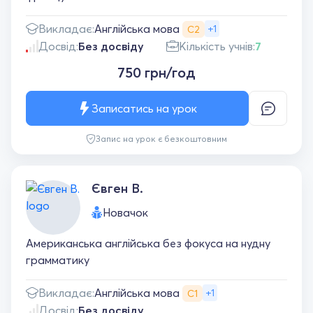
Англійська мова
Викладає:
+1
С2
Досвід:
Без досвіду
Кількість учнів:
7
750 грн/год
Записатись на урок
Запис на урок є безкоштовним
Євген В.
Новачок
Американська англiйська без фокуса на нудну
грамматику
Англійська мова
Викладає:
+1
С1
Досвід:
Без досвіду