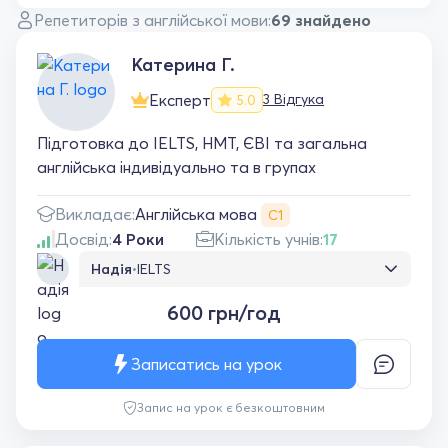
Репетиторів з англійської мови:
69 знайдено
Катерина Г.
Експерт
3 Відгука
5.0
Підготовка до IELTS, НМТ, ЄВІ та загальна
англійська індивідуально та в групах
Англійська мова
Викладає:
С1
Досвід:
4 Роки
Кількість учнів:
17
Надія
•
IELTS
Займалася з цією репетиторкою приблизно
600 грн/год
пʼять місяців і окрім підготовки до екзамену
відчула як помітно піднявся рівень
англійської мови. Кожне заняття було не
Записатись на урок
тільки корисним але й приємним. З
Катериною легко знайти спільну мову.
Запис на урок є безкоштовним
Інформація доноситься чітко та ясно, вчити
нове було дуже легко. Під час здачі IELTS я