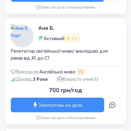
Запис на урок є безкоштовним
Аня Б.
Активний
5.0
Репетитор англійської мови/ викладаю для
рівнів від А1 до С1
Англійська мова
Викладає:
С1
Досвід:
3 Роки
Кількість учнів:
13
700 грн/год
Записатись на урок
Запис на урок є безкоштовним