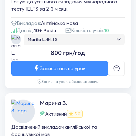
Готую до успішного складання міжнародного
тесту IELTS за 2-3 місяці.
Викладає:
Англійська мова
Досвід:
10+ Років
Кількість учнів:
10
Mariia L.
•
IELTS
Была цель достичь В2 на IELTS, получила в
800 грн/год
итоге С1. Отличный преподаватель,
понимающий и с высоким уровнем языка. Я
переборчивая на учителей, но тут
Записатись на урок
однозначно пять звезд. Спасибо ей за
совместную работу!
Запис на урок є безкоштовним
Марина З.
Активний
5.0
Досвідчений викладач англійської та
французької мов