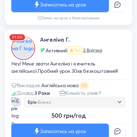
Записатись на урок
Запис на урок є безкоштовним
01:00
Ангеліна Г.
Активний
2 Відгука
5.0
Hey! Мене звати Ангеліна і я вчитель
англійської.Пробний урок 30хв безкоштовний!
Англійська мова
Викладає:
С1
Досвід:
3 Роки
Кількість учнів:
7
Ерік
•
Бізнес
Займаюсь з Ангеліною вже довгий час ,
500 грн/год
дуже гарний викладач , який підбирає
уроки під ваші потреби і розбавляє це все
кольорами , 10/10 фанат
Записатись на урок