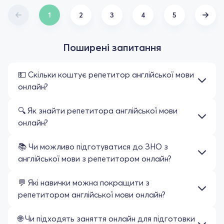
тиждня, вона займається зі мною о 5 ранку..
Рекомендую п. Наталію як професійного,
1
2
3
4
5
ввічливого, розумного, терпеливого ,
викладача Англійської мови!
Поширені запитання
💵 Скільки коштує репетитор англійської мови
онлайн?
🔍 Як знайти репетитора англійської мови
онлайн?
📚 Чи можливо підготуватися до ЗНО з
англійської мови з репетитором онлайн?
💬 Які навички можна покращити з
репетитором англійської мови онлайн?
🌐 Чи підходять заняття онлайн для підготовки