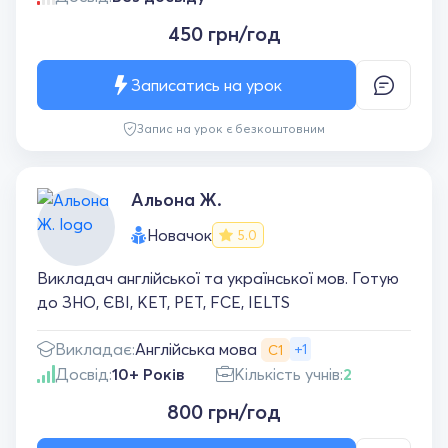
450 грн/год
Записатись на урок
Запис на урок є безкоштовним
Альона Ж.
Новачок
5.0
Викладач англійської та української мов. Готую
до ЗНО, ЄВІ, KET, PET, FCE, IELTS
Англійська мова
Викладає:
+1
С1
Досвід:
10+ Років
Кількість учнів:
2
800 грн/год