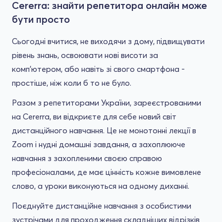
Cererra: знайти репетитора онлайн може
бути просто
Сьогодні вчитися, не виходячи з дому, підвищувати
рівень знань, освоювати нові висоти за
комп'ютером, або навіть зі свого смартфона -
простіше, ніж коли б то не було.
Разом з репетиторами України, зареєстрованими
на Cererra, ви відкриєте для себе новий світ
дистанційного навчання. Це не монотонні лекції в
Zoom і нудні домашні завдання, а захоплююче
навчання з захопленими своєю справою
професіоналами, де має цінність кожне вимовлене
слово, а уроки виконуються на одному диханні.
Поєднуйте дистанційне навчання з особистими
зустрічами для проходження складніших відрізків