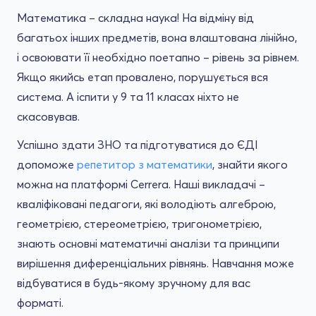
Математика – складна наука! На відміну від
багатьох інших предметів, вона влаштована лінійно,
і освоювати її необхідно поетапно – рівень за рівнем.
Якщо якийсь етап провалено, порушується вся
система. А іспити у 9 та 11 класах ніхто не
скасовував.
Успішно здати ЗНО та підготуватися до ЄДІ
допоможе
репетитор з математики
, знайти якого
можна на платформі Cerrera. Наші викладачі –
кваліфіковані педагоги, які володіють алгеброю,
геометрією, стереометрією, тригонометрією,
знають основні математичні аналізи та принципи
вирішення диференціальних рівнянь. Навчання може
відбуватися в будь-якому зручному для вас
форматі.