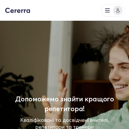
Допоможемо знайти кращого
репетитора!
Кваліфіковані та досвідчені вчителі,
репетитори та тренери