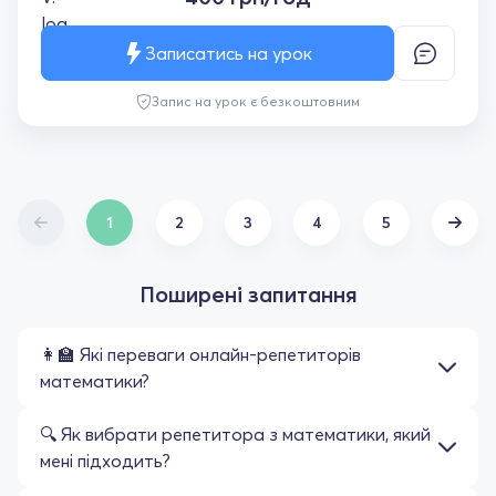
планом, матеріал подається доступно.
Зʼявилося бажання вчитися, розбиратися у
Записатись на урок
складних темах та впевненість у своїх
силах. Щиро вдячна за уроки. Рекомендую!
Запис на урок є безкоштовним
1
2
3
4
5
Поширені запитання
👩‍🏫 Які переваги онлайн-репетиторів
математики?
🔍 Як вибрати репетитора з математики, який
мені підходить?