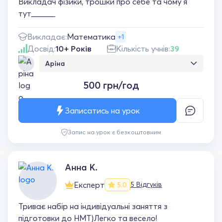
Викладач фізики, трошки про себе та чому я
підвищилися. Домашнє завдання зі школи
тут______
почало займати вдвічі менше часу. Дитина
почала любити і розуміти математику.
Викладає:
Математика
+1
Сподіваюся і на подальші результативні
Досвід:
10+ Років
Кількість учнів:
39
заняття. P.S. якщо гарно дитина працює на
занятті і розуміє матеріал, домашнього
Аріна
завдання не має. Для моєї Соломійки це
Все добре..все зрозуміло... обов'язково ще
величезний + і стимул! Дякую за Вашу
500 грн/год
працюватимемо
працю.
Записатись на урок
Запис на урок є безкоштовним
Анна К.
Експерт
5 Відгуків
5.0
Триває набір на індивідуальні заняття з
підготовки до НМТ)Легко та весело!