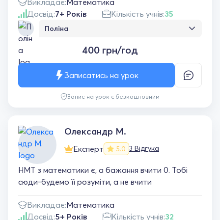
Викладає:
Математика
Досвід:
7+ Років
Кількість учнів:
35
Поліна
Юліано, ви — найсуперовіща вчителька
400 грн/год
математики! Після занять із вами я вперше в
житті полюбила математику. З початком
цього навчального року я стала набагато
Записатись на урок
активнішою, що для мене було дуже
неочікувано, а шкільні уроки математики
Запис на урок є безкоштовним
перестали здаватися тортурами. Тому
дуже дякую вам — ваші уроки були
найкращими)
Олександр М.
Експерт
3 Відгука
5.0
НМТ з математики є, а бажання вчити 0. Тобі
сюди-будемо її розуміти, а не вчити
Викладає:
Математика
Досвід:
5+ Років
Кількість учнів:
32