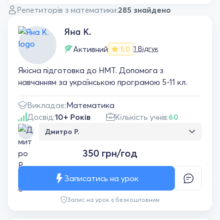
Репетиторів з математики:
285 знайдено
Яна К.
Активний
1 Відгук
5.0
Якісна підготовка до НМТ. Допомога з
навчанням за українською програмою 5-11 кл.
Викладає:
Математика
Досвід:
10+ Років
Кількість учнів:
60
Дмитро Р.
Гарний вчитель, пояснює добре. Дитині
350 грн/год
подобається
Записатись на урок
Запис на урок є безкоштовним