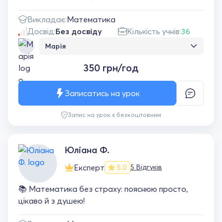
Викладає:
Математика
Досвід:
Без досвіду
Кількість учнів:
36
Марія
Докладне та компетентне пояснення,
350 грн/год
викладач завжди на зв'язку, дружня
атмосфера на уроках. Мені дуже
подобається займатися з Анною, тепер
Записатись на урок
математика не викликає паніки :)
Запис на урок є безкоштовним
Юліана Ф.
Експерт
5 Відгуків
5.0
📚 Математика без страху: пояснюю просто,
цікаво й з душею!