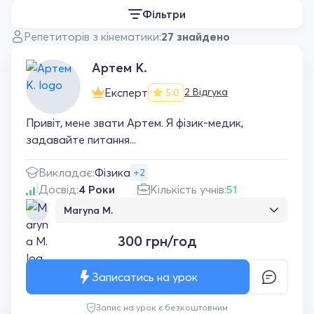
Фільтри
Репетиторів з кінематики:
27 знайдено
Артем К.
Експерт
2 Відгука
5.0
Привіт, мене звати Артем. Я фізик-медик,
задавайте питання...
Викладає:
Фізика
+2
Досвід:
4 Роки
Кількість учнів:
51
Maryna M.
Хочу висловити величезну подяку нашому
300 грн/год
чудовому репетитору! Моя дитина з
радістю ходить на заняття, і це саме за
себе говорить. Репетитор завжди
Записатись на урок
знаходить підхід, уважно прислухається до
його потреб і допомагає розкривати
Запис на урок є безкоштовним
здібності. Уроки проходять в дружній та