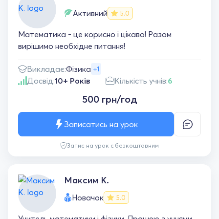
Активний
5.0
Математика - це корисно і цікаво! Разом
вирішимо необхідне питання!
Викладає:
Фізика
+1
Досвід:
10+ Років
Кількість учнів:
6
500 грн/год
Записатись на урок
Запис на урок є безкоштовним
Максим К.
Новачок
5.0
Учитель математики і фізики. Працюю з учнями