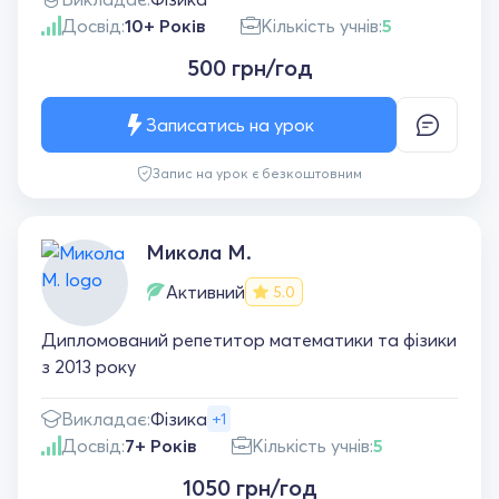
Досвід:
10+ Років
Кількість учнів:
5
500 грн/год
Записатись на урок
Запис на урок є безкоштовним
Микола М.
Активний
5.0
Дипломований репетитор математики та фізики
з 2013 року
Викладає:
Фізика
+1
Досвід:
7+ Років
Кількість учнів:
5
1050 грн/год