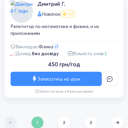
Дмитрий Г.
Новачок
5.0
Репетитор по математике и физике, и их
приложениям
Викладає:
Фізика
+1
Досвід:
Без досвіду
Кількість учнів:
2
450 грн/год
Записатись на урок
Запис на урок є безкоштовним
1
2
3