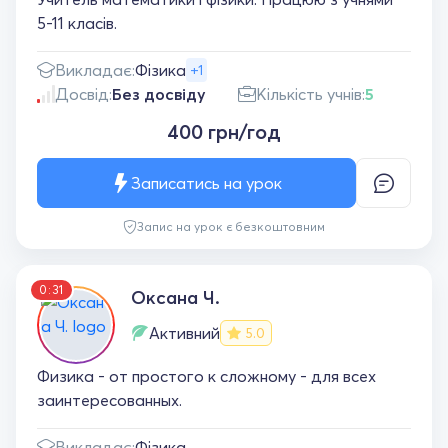
5-11 класів.
Викладає:
Фізика
+1
Досвід:
Без досвіду
Кількість учнів:
5
400 грн/год
Записатись на урок
Запис на урок є безкоштовним
0:31
Оксана Ч.
Активний
5.0
Физика - от простого к сложному - для всех
заинтересованных.
Викладає:
Фізика