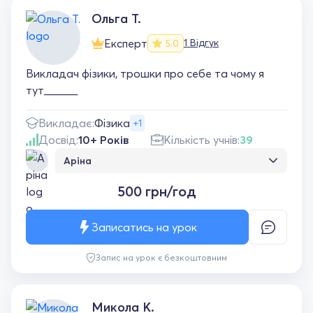
Юрій Ігорович🤗
Ольга Т.
Експерт
1 Відгук
5.0
Викладач фізики, трошки про себе та чому я
тут______
Викладає:
Фізика
+1
Досвід:
10+ Років
Кількість учнів:
39
Аріна
Все добре..все зрозуміло... обов'язково ще
500 грн/год
працюватимемо
Записатись на урок
Запис на урок є безкоштовним
Микола К.