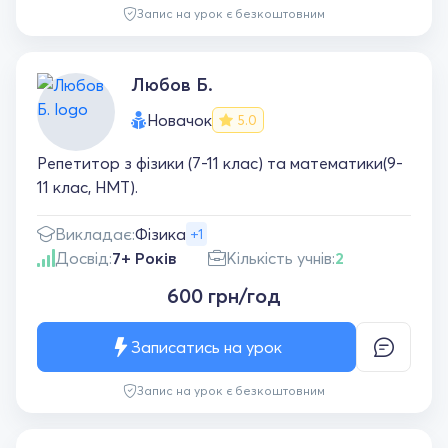
Запис на урок є безкоштовним
Любов Б.
Новачок
5.0
Репетитор з фізики (7-11 клас) та математики(9-
11 клас, НМТ).
Викладає:
Фізика
+1
Досвід:
7+ Років
Кількість учнів:
2
600 грн/год
Записатись на урок
Запис на урок є безкоштовним