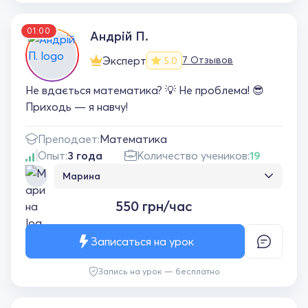
01:00
Андрій П.
Эксперт
7 Отзывов
5.0
Не вдається математика? 💡 Не проблема! 😎
Приходь — я навчу!
Преподает:
Математика
Опыт:
3 года
Количество учеников:
19
Марина
З радістю рекомендую пана Андрія як
550 грн/час
репетитора з математики. Він просто й
доступно пояснює, швидко знаходить
спільну мову з дитиною та допомагає
Записаться на урок
розібратися навіть зі складними темами.
Видно реальний результат — дитина стала
Запись на урок — бесплатно
впевненішою і краще розуміє математику.
Завдяки заняттям математика стала
найулюбленішим предметом у школі.