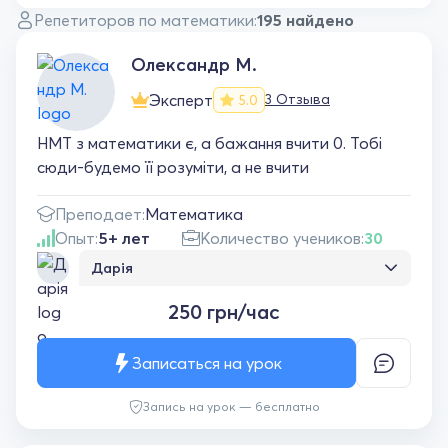
Репетиторов по математики:
195 найдено
Олександр М.
Эксперт
3 Отзыва
5.0
НМТ з математики є, а бажання вчити 0. Тобі
сюди-будемо її розуміти, а не вчити
Преподает:
Математика
Опыт:
5+ лет
Количество учеников:
30
Дарія
Дуже рекомендую цього репетитора з
250 грн/час
математики! Пояснює матеріал зрозуміло,
спокійно і доступно, навіть складні теми
стають логічними та простими. Завжди
Записаться на урок
уважно ставиться до учня, підтримує і
допомагає повірити у свої сили. Завдяки
Запись на урок — бесплатно
заняттям значно покращилось розуміння
математики та впевненість у своїх знаннях.