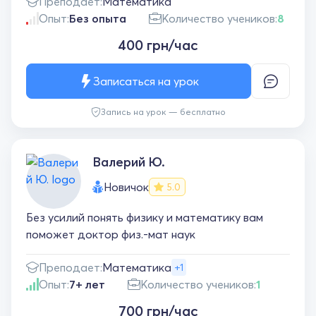
Преподает:
Математика
Опыт:
Без опыта
Количество учеников:
8
400 грн/час
Записаться на урок
Запись на урок — бесплатно
Валерий Ю.
Новичок
5.0
Без усилий понять физику и математику вам
поможет доктор физ.-мат наук
Преподает:
Математика
+1
Опыт:
7+ лет
Количество учеников:
1
700 грн/час