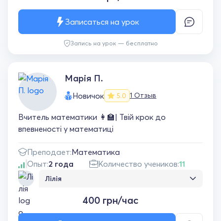
Записаться на урок
Запись на урок — бесплатно
Марія П.
Новичок
1 Отзыв
5.0
Вчитель математики 👩‍🏫| Твій крок до
впевненості у математиці
Преподает:
Математика
Опыт:
2 года
Количество учеников:
11
Лілія
Заняття пройшло чудово. Сину
400 грн/час
сподобалась вчителька. Гарно пояснює.
Дякуємо!