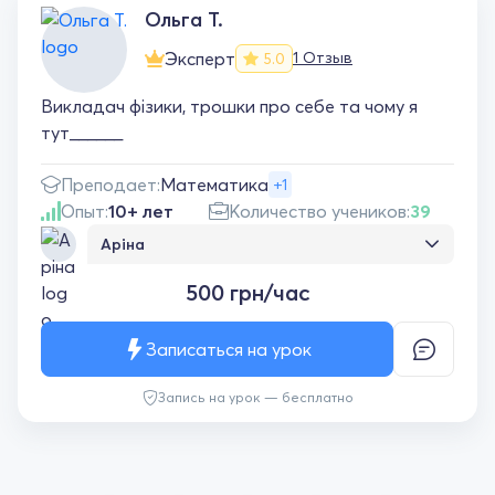
Рекомендуємо від щирого серця!
Ольга Т.
Эксперт
1 Отзыв
5.0
Викладач фізики, трошки про себе та чому я
тут______
Преподает:
Математика
+1
Опыт:
10+ лет
Количество учеников:
39
Аріна
Все добре..все зрозуміло... обов'язково ще
500 грн/час
працюватимемо
Записаться на урок
Запись на урок — бесплатно