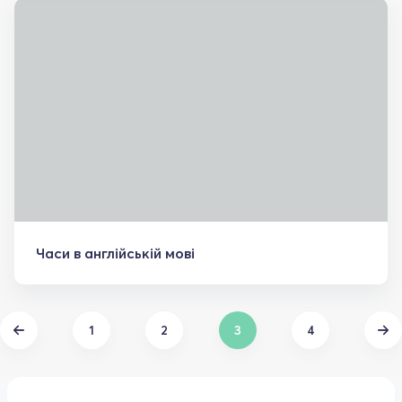
Часи в англійській мові
1
2
3
4