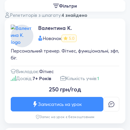
Фільтри
Репетиторів з шпагату:
4 знайдено
Валентина К.
Новачок
5.0
Персональний тренер. Фітнес, функціональні, зфп,
біг.
Викладає:
Фітнес
Досвід:
7+ Років
Кількість учнів:
1
250 грн/год
Записатись на урок
Запис на урок є безкоштовним