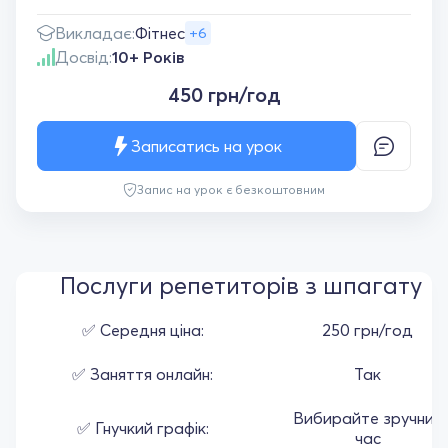
Викладає:
Фітнес
+6
Досвід:
10+ Років
450 грн/год
Записатись на урок
Запис на урок є безкоштовним
Послуги репетиторів з шпагату
✅ Середня ціна:
250 грн/год
✅ Заняття онлайн:
Так
Вибирайте зручний
✅ Гнучкий графік:
час