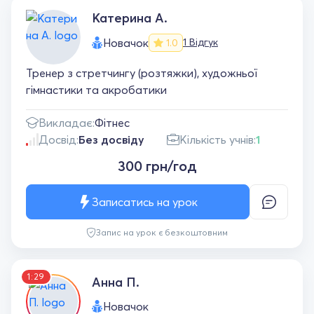
Катерина А.
Новачок
1 Відгук
1.0
Тренер з стретчингу (розтяжки), художньої
гімнастики та акробатики
Викладає:
Фітнес
Досвід:
Без досвіду
Кількість учнів:
1
300 грн/год
Записатись на урок
Запис на урок є безкоштовним
1:29
Анна П.
Новачок