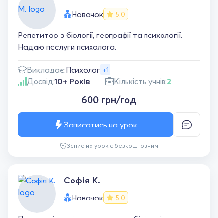
Новачок
5.0
Репетитор з біології, географії та психології.
Надаю послуги психолога.
Викладає:
Психолог
+1
Досвід:
10+ Років
Кількість учнів:
2
600 грн/год
Записатись на урок
Запис на урок є безкоштовним
Софія К.
Новачок
5.0