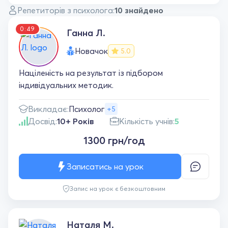
Репетиторів з психолога:
10 знайдено
0:49
Ганна Л.
Новачок
5.0
Націленість на результат із підбором
індивідуальних методик.
Викладає:
Психолог
+5
Досвід:
10+ Років
Кількість учнів:
5
1300 грн/год
Записатись на урок
Запис на урок є безкоштовним
Наталя М.