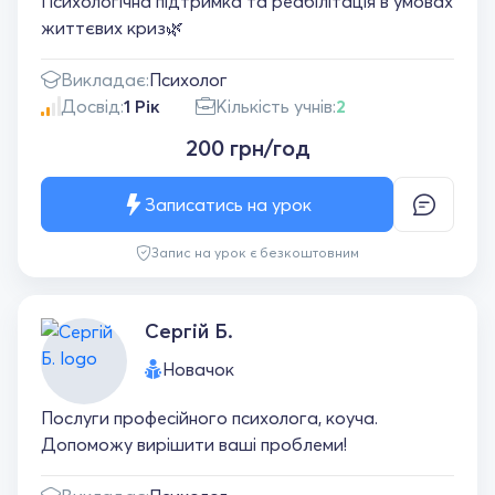
Психологічна підтримка та реабілітація в умовах
життєвих криз🌿
Викладає:
Психолог
Досвід:
1 Рік
Кількість учнів:
2
200 грн/год
Записатись на урок
Запис на урок є безкоштовним
Сергій Б.
Новачок
Послуги професійного психолога, коуча.
Допоможу вирішити ваші проблеми!