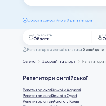
Обрати самостійно з 0 репетиторів
Ціль занять
Ві
Обрати
О
Репетиторів з легкої атлетики:
0 знайдено
Cererra
Здоров'я та спорт
Репетитори і
Репетитори англійської
Репетитор англійської у Харкові
Репетитор англійської в Одесі
Репетитор английского у Києві