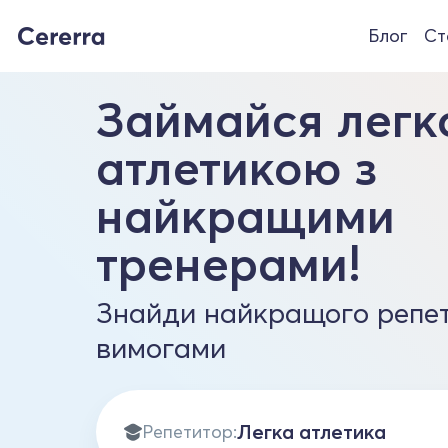
Блог
Ст
Займайся лег
атлетикою з
найкращими
тренерами!
Знайди найкращого репет
вимогами
Репетитор: