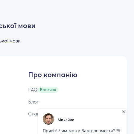
ської мови
ької мови
Про компанію
FAQ
Важливо
Блог
Стань репетитором