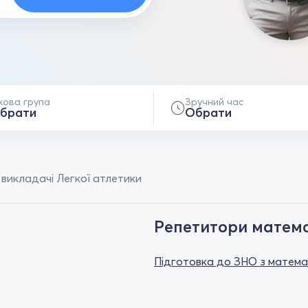
кова група
Зручний час
брати
Обрати
 викладачі Легкої атлетики
Репетитори матем
Підготовка до ЗНО з матем