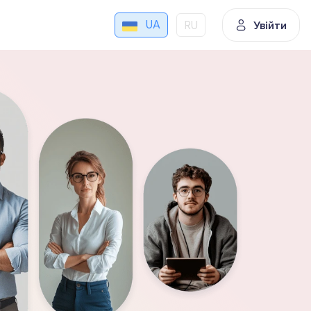
UA
RU
Увійти