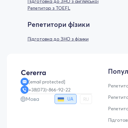
Підготовка до ЗНО з англійської
Репетитор з TOEFL
Репетитори фізики
Підготовка до ЗНО з фізики
Попул
[email protected]
Репетито
+38(073)-866-92-22
Репетит
Мова
UA
RU
Репетито
Підгото