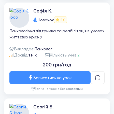
Софія К.
Новачок
5.0
Психологічна підтримка та реабілітація в умовах
життєвих криз🌿
Викладає:
Психолог
Досвід:
1 Рік
Кількість учнів:
2
200 грн/год
Записатись на урок
Запис на урок є безкоштовним
Сергій Б.