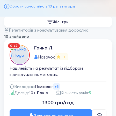
Обрати самостійно з 10 репетиторів
Фільтри
Репетиторів з консультування дорослих:
10 знайдено
0:49
Ганна Л.
Новачок
5.0
Націленість на результат із підбором
індивідуальних методик.
Викладає:
Психолог
+5
Досвід:
10+ Років
Кількість учнів:
5
1300 грн/год
Записатись на урок