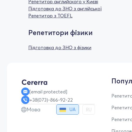
Репетитор английского у Києві
Підготовка до ЗНО з англійської
Репетитор з TOEFL
Репетитори фізики
Підготовка до ЗНО з фізики
Попул
[email protected]
Репетито
+38(073)-866-92-22
Репетит
Мова
UA
RU
Репетито
Підгото