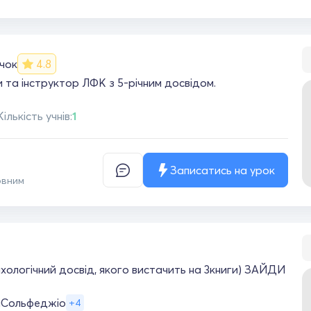
чок
4.8
и та інструктор ЛФК з 5-річним досвідом.
Кількість учнів:
1
Записатись на урок
овним
ихологічний досвід, якого вистачить на 3книги) ЗАЙДИ
л
Сольфеджіо
+4