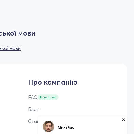
ської мови
ької мови
Про компанію
FAQ
Важливо
Блог
Стань репетитором