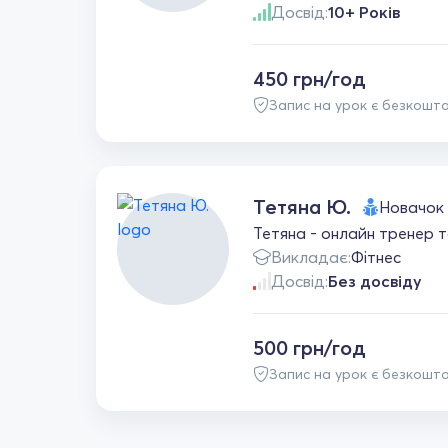
Досвід:
10+ Років
450 грн/год
Запис на урок є безкошт
Тетяна Ю.
Новачок
Тетяна - онлайн тренер т
Викладає:
Фітнес
Досвід:
Без досвіду
500 грн/год
Запис на урок є безкошт