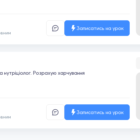
Записатись на урок
овним
а нутріціолог. Розрахую харчування
Записатись на урок
овним