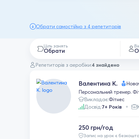
Обрати самостійно з 4 репетиторів
Ціль занять
Ві
Обрати
О
Репетиторів з аеробіки:
4 знайдено
Валентина К.
Нова
Персональний тренер. Фітн
Викладає:
Фітнес
Досвід:
7+ Років
250 грн/год
Запис на урок є безкошт