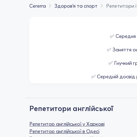
Cererra
Здоров'я та спорт
Репетитори і
✅ Середня 
✅ Заняття о
✅ Гнучкий гр
✅ Середній досвід 
Репетитори англійської
Репетитор англійської у Харкові
Репетитор англійської в Одесі