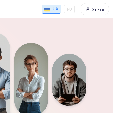
UA
RU
Увійти