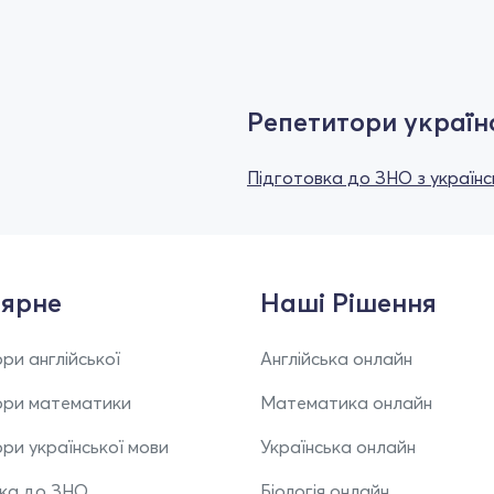
Репетитори україн
Підготовка до ЗНО з українс
ярне
Наші Рішення
ри англійської
Англійська онлайн
ори математики
Математика онлайн
ри української мови
Українська онлайн
вка до ЗНО
Біологія онлайн