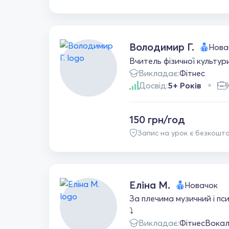
Володимир Г.
Нова
Вчитель фізичної культур
Викладає:
Фітнес
Досвід:
5+ Років
150 грн/год
Запис на урок є безкошт
Еліна М.
Новачок
За плечима музичний і пс
⤵️
Викладає:
Фітнес
Вока