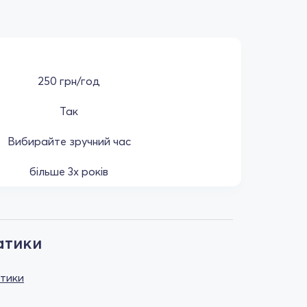
250 грн/год
Так
Вибирайте зручний час
більше 3х років
атики
атики