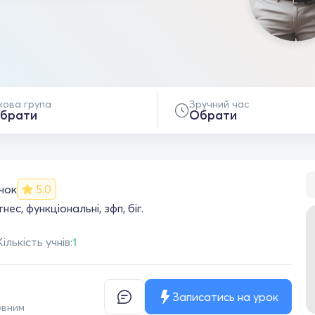
кова група
Зручний час
брати
Обрати
чок
5.0
ес, функціональні, зфп, біг.
Кількість учнів:
1
Записатись на урок
овним