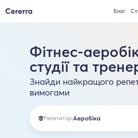
Блог
Ст
Фітнес-аеробік
студії та трене
Знайди найкращого репет
вимогами
Репетитор: