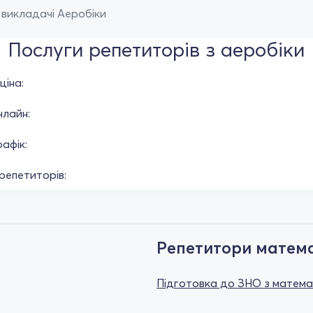
 викладачі Аеробіки
Послуги репетиторів з аеробіки
ціна:
нлайн:
афік:
репетиторів:
Репетитори матем
Підготовка до ЗНО з матем