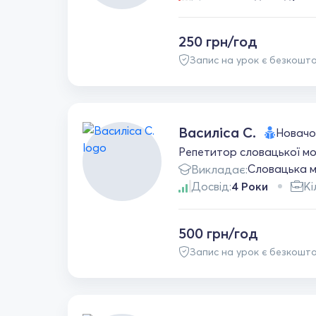
250 грн/год
Запис на урок є безкошт
Василіса С.
Новачо
Репетитор словацької мов
Словацька 
Викладає:
Досвід:
4 Роки
Кі
500 грн/год
Запис на урок є безкошт