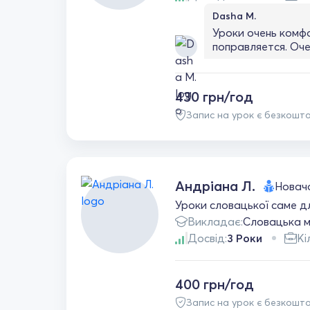
Dasha M.
Уроки очень комфо
поправляется. Оч
430 грн/год
Запис на урок є безкошт
Андріана Л.
Новач
Уроки словацької саме для
Викладає:
Словацька 
Досвід:
3 Роки
Кі
400 грн/год
Запис на урок є безкошт