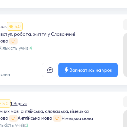
чок
5.0
вступ, робота, життя у Словаччині
мова
С1
Кількість учнів:
4
Записатись на урок
овним
5.0
1 Відгук
емних мов: англійська, словацька, німецька
мова
Англійська мова
Німецька мова
С1
С1
лькість учнів:
3