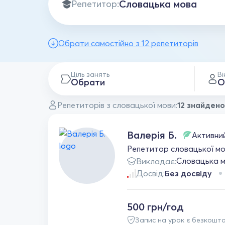
Репетитор:
Обрати самостійно з 12 репетиторів
Ціль занять
Ві
Обрати
О
Репетиторів з словацької мови:
12 знайдено
Валерія Б.
Активни
Репетитор словацької мов
Словацька 
Викладає:
Досвід:
Без досвіду
500 грн/год
Запис на урок є безкошт