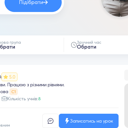
Підібрати
кова група
Зручний час
брати
Обрати
й
5.0
и. Працюю з різними рівнями.
мова
С1
Кількість учнів:
8
Записатись на урок
овним