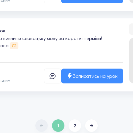
овним
ок
 вивчити словацьку мову за короткі терміни!
мова
С1
Записатись на урок
овним
1
2