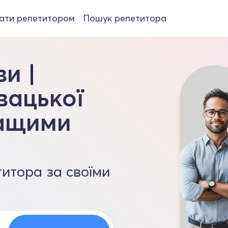
ати репетитором
Пошук репетитора
и |
вацької
ращими
итора за своїми