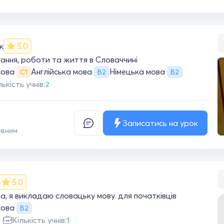
к
5.0
ання, роботи та життя в Словаччині
мова
Англійська мова
Німецька мова
С1
B2
B2
лькість учнів:
2
Записатись на урок
овним
5.0
, я викладаю словацьку мову. для початківців
мова
B2
Кількість учнів:
1