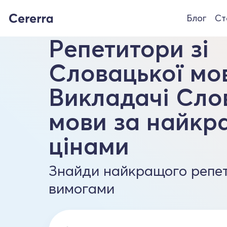
Блог
Ст
Репетитори зі
Словацької мов
Викладачі Сло
мови за найк
цінами
Знайди найкращого репет
вимогами