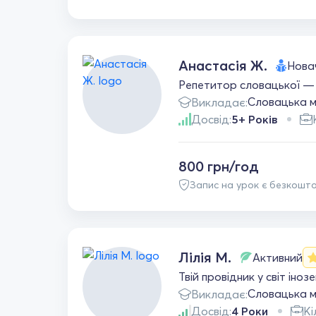
Анастасія Ж.
Нова
Репетитор словацької — 
Словацька 
Викладає:
Досвід:
5+ Років
800 грн/год
Запис на урок є безкошт
Лілія М.
Активний
Твій провідник у світ іноз
Словацька 
Викладає:
Досвід:
4 Роки
Кі