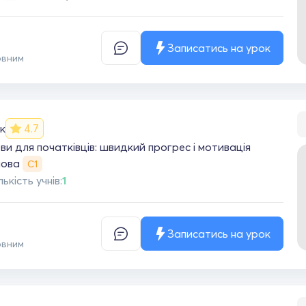
Записатись на урок
овним
к
4.7
и для початківців: швидкий прогрес і мотивація
мова
С1
лькість учнів:
1
Записатись на урок
овним