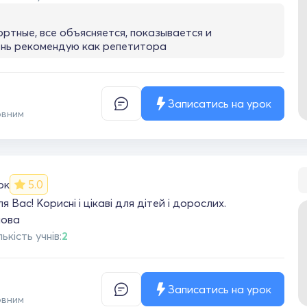
ртные, все объясняется, показывается и
ень рекомендую как репетитора
Записатись на урок
овним
ок
5.0
 Вас! Корисні і цікаві для дітей і дорослих.
мова
лькість учнів:
2
Записатись на урок
овним