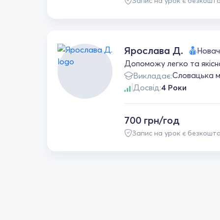
Запис на урок є безкошт
Ярослава Д.
Новач
Допоможу легко та якісно
Словацька 
Викладає:
Досвід:
4 Роки
700 грн/год
Запис на урок є безкошт