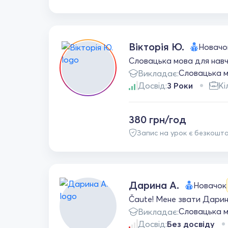
Вікторія Ю.
Новачо
Словацька мова для навч
Словацька 
Викладає:
Досвід:
3 Роки
Кі
380 грн/год
Запис на урок є безкошт
Дарина А.
Новачок
Čaute! Мене звати Дарина
Словацька 
Викладає:
Досвід:
Без досвіду