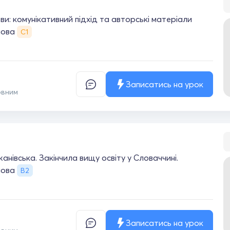
и: комунікативний підхід та авторські матеріали
мова
С1
Записатись на урок
овним
анівська. Закінчила вищу освіту у Словаччині.
мова
B2
Записатись на урок