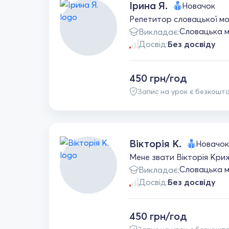
Ірина Я.
Новачок
Репетитор словацької мов
Словацька 
Викладає:
Досвід:
Без досвіду
450 грн/год
Запис на урок є безкошт
Вікторія К.
Новачок
Мене звати Вікторія Криж
Словацька 
Викладає:
Досвід:
Без досвіду
450 грн/год