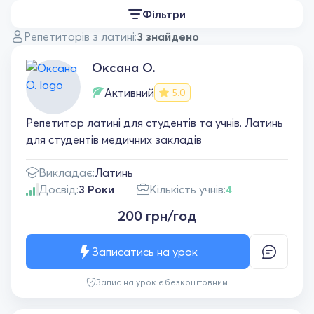
Фільтри
Репетиторів з латині:
3 знайдено
Оксана О.
Активний
5.0
Репетитор латині для студентів та учнів. Латинь
для студентів медичних закладів
Викладає:
Латинь
Досвід:
3 Роки
Кількість учнів:
4
200 грн/год
Записатись на урок
Запис на урок є безкоштовним