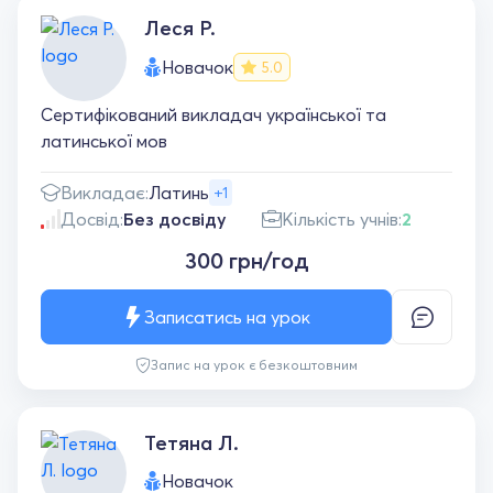
Леся Р.
Новачок
5.0
Сертифікований викладач української та
латинської мов
Викладає:
Латинь
+1
Досвід:
Без досвіду
Кількість учнів:
2
300 грн/год
Записатись на урок
Запис на урок є безкоштовним
Тетяна Л.
Новачок