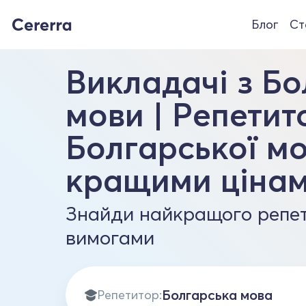
Блог
Ст
Викладачі з Бо
мови | Репетит
Болгарської мо
кращими цінам
Знайди найкращого репет
вимогами
Репетитор: