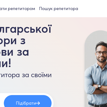
ати репетитором
Пошук репетитора
лгарської
ори з
ви за
и!
итора за своїми
Підібрати