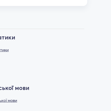
атики
атики
ської мови
ької мови