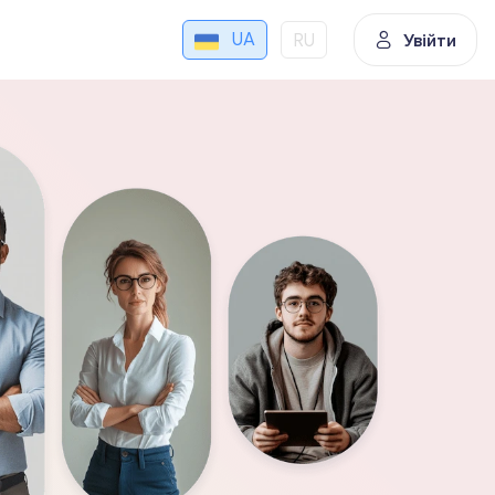
UA
RU
Увійти