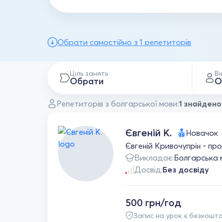
Обрати самостійно з 1 репетиторів
Ціль занять
Ві
Обрати
О
Репетиторів з болгарської мови:
1 знайдено
Євгеній К.
Новачок
Євгеній Кривочупрін - пр
Викладає:
Болгарська 
Досвід:
Без досвіду
500 грн/год
Запис на урок є безкошт