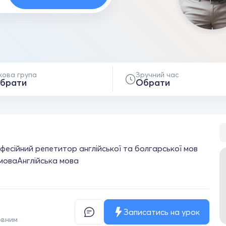
кова група
Зручний час
брати
Обрати
офесійний репетитор англійської та болгарської мов
мова
Англійська мова
Записатись на урок
овним