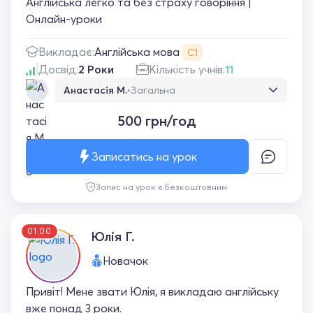
Англійська легко та без страху говоріння |
Онлайн-уроки
Англійська мова
Викладає:
С1
Досвід:
2 Роки
Кількість учнів:
11
Анастасія М.
•
Загальна
Хочу залишити щирий відгук про заняття з
500 грн/год
англійської мови. Дуже класна та
комфортна атмосфера на уроках - завжди
почуваюся впевнено й без страху зробити
Записатись на урок
помилку. Заняття проходять цікаво, теми
сучасні та актуальні, багато обговорень,
Запис на урок є безкоштовним
що допомагає краще говорити англійською.
Особливо подобається, що на уроках
використовується багата й різноманітна
01:00
лексика. Дякую за професіоналізм та
Юлія Г.
мотивацію ☺️
Новачок
Привіт! Мене звати Юлія, я викладаю англійську
вже понад 3 роки.