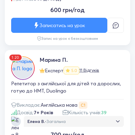
600 грн/год
Записатись на урок
Запис на урок є безкоштовним
1:20
Марина П.
Експерт
11 Відгуків
5.0
Репетитор з англійської для дітей та дорослих,
готую до НМТ, Duolingo
Англійська мова
Викладає:
С1
Досвід:
7+ Років
Кількість учнів:
39
Елена В.
•
Загальна
Хочу висловити щиру подяку викладачці за
700 грн/год
чудові уроки англійської мови. Заняття