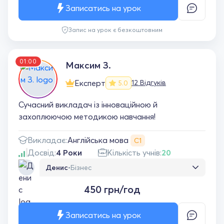
зупинятись🔥 однозначно рекомендую!
Записатись на урок
Запис на урок є безкоштовним
01:00
Максим З.
Експерт
12 Відгуків
5.0
Сучасний викладач із інноваційною й
захоплюючою методикою навчання!
Англійська мова
Викладає:
С1
Досвід:
4 Роки
Кількість учнів:
20
Денис
•
Бізнес
Преподаватель с очень универсальным
450 грн/год
подходом, подстраивается под уровень и
темп ученика. объясняет понятно и
спокойно, всегда готов ответить на любые
Записатись на урок
вопросы, материал усваивается легко.