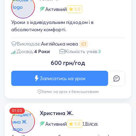
Активний
5.0
Уроки з індивідуальним підходом і в
абсолютному комфорті.
Англійська мова
Викладає:
С1
Досвід:
4 Роки
Кількість учнів:
3
600 грн/год
Записатись на урок
Запис на урок є безкоштовним
01:00
Христина Ж.
Активний
1 Відгук
5.0