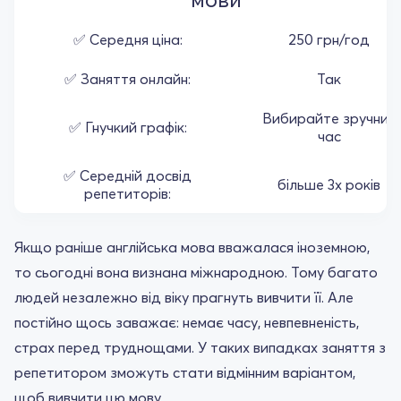
✅ Середня ціна:
250 грн/год
✅ Заняття онлайн:
Так
Вибирайте зручний
✅ Гнучкий графік:
час
✅ Середній досвід
більше 3х років
репетиторів:
Якщо раніше англійська мова вважалася іноземною,
то сьогодні вона визнана міжнародною. Тому багато
людей незалежно від віку прагнуть вивчити її. Але
постійно щось заважає: немає часу, невпевненість,
страх перед труднощами. У таких випадках заняття з
репетитором зможуть стати відмінним варіантом,
щоб вивчити цю мову.