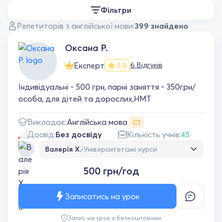
Фільтри
Репетиторів з англійської мови:
399 знайдено
Оксана Р.
Експерт
6 Відгуків
5.0
Індивідуальні - 500 грн, парні заняття - 350грн/
особа, для дітей та дорослих,НМТ
Англійська мова
Викладає:
С1
Досвід:
Без досвіду
Кількість учнів:
45
Валерія Х.
•
Університетські курси
Хочу поділитися своїми враженнями від
500 грн/год
уроків з репетиторкою Оксаною, адже вже
маю підстави про це говорити. Загалом я
шукала молодого викладача, тому що
Записатись на урок
здавалося, що формат занять буде більш
сучасний і цікавий — і я не помилилася. Я
Запис на урок є безкоштовним
погано знаю англійську і довгий час