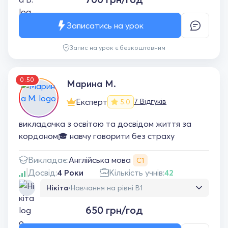
завжди проходять у комфортній та дружній
атмосфері, матеріал пояснюється зрозуміло
Записатись на урок
й цікаво. Особливо подобається
індивідуальний підхід та підтримка під час
Запис на урок є безкоштовним
навчання. Завдяки урокам я стала більш
впевнено почуватися в англійській мові та
помічаю свій прогрес. Дуже рекомендую
0:50
цього викладача всім, хто хоче вивчати
Марина М.
англійську із задоволенням!
Експерт
7 Відгуків
5.0
викладачка з освітою та досвідом життя за
кордоном🎓 навчу говорити без страху
Англійська мова
Викладає:
С1
Досвід:
4 Роки
Кількість учнів:
42
Нікіта
•
Навчання на рівні B1
Навчаюся з Мариною вже деякий час і хочу
650 грн/год
сказати, що вона - професіонал своєї
справи. Маю помітний прогрес і не планую