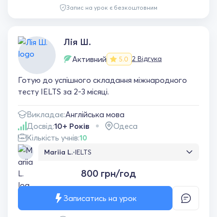
подобається, є прогрес . Дякую Христині!
Запис на урок є безкоштовним
Лія Ш.
Активний
2 Відгука
5.0
Готую до успішного складання міжнародного
тесту IELTS за 2-3 місяці.
Викладає:
Англійська мова
Досвід:
10+ Років
Одеса
Кількість учнів:
10
Mariia L.
•
IELTS
Была цель достичь В2 на IELTS, получила в
800 грн/год
итоге С1. Отличный преподаватель,
понимающий и с высоким уровнем языка. Я
переборчивая на учителей, но тут
Записатись на урок
однозначно пять звезд. Спасибо ей за
совместную работу!