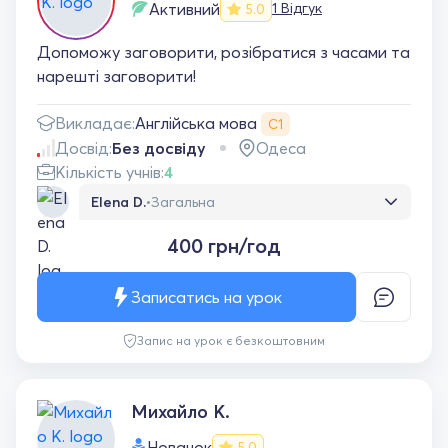
Активний
1 Відгук
5.0
Допоможу заговорити, розібратися з часами та
нарешті заговорити!
Англійська мова
Викладає:
С1
Досвід:
Без досвіду
Одеса
Кількість учнів:
4
Elena D.
•
Загальна
Дуже компетентний репетитор з англійської
400 грн/год
мови. Заняття проходять цікаво, легко та в
дружній атмосфері. Матеріал пояснюється
зрозуміло, завжди є індивідуальний підхід.
Записатись на урок
Рекомендую!
Запис на урок є безкоштовним
Михайло К.
Новачок
5.0