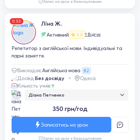
Запис на урок є безкоштовним
0:53
Ліна Ж.
Активний
1 Відгук
5.0
Репетитор з англійської мови. Індивідуальні та
парні заняття.
Англійська мова
Викладає:
B2
Досвід:
Без досвіду
Одеса
Кількість учнів:
9
Діана Петченко
Донька в захваті від уроків англійської!
350 грн/год
Вчитель пояснює доступно й робить
навчання приємним 😊
Записатись на урок
Запис на урок є безкоштовним