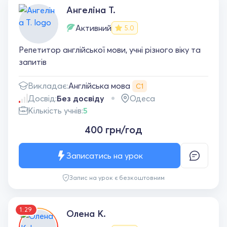
Ангеліна Т.
Активний
5.0
Репетитор англійської мови, учні різного віку та
запитів
Англійська мова
Викладає:
С1
Досвід:
Без досвіду
Одеса
Кількість учнів:
5
400 грн/год
Записатись на урок
Запис на урок є безкоштовним
1:29
Олена К.