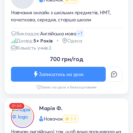
Навчання онлайн з шкільних предметів, НМТ,
початкова, середня, старша школи
Викладає:
Англійська мова
+7
Досвід:
5+ Років
Одеса
Кількість учнів:
2
700 грн/год
Записатись на урок
Запис на урок є безкоштовним
01:00
Марія Ф.
Новачок
5.0
Навчаю англійської так, щоб вона працювала на