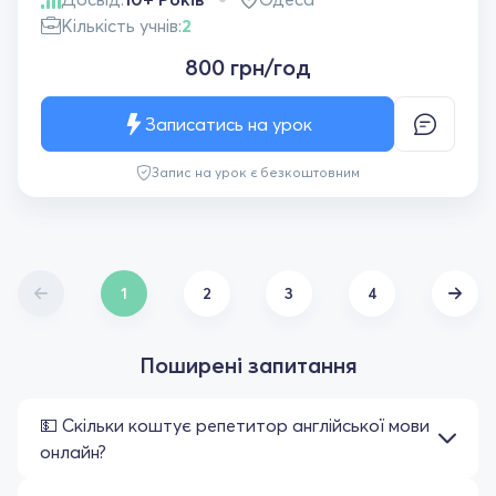
Кількість учнів:
2
800 грн/год
Записатись на урок
Запис на урок є безкоштовним
1
2
3
4
Поширені запитання
💵 Скільки коштує репетитор англійської мови
онлайн?