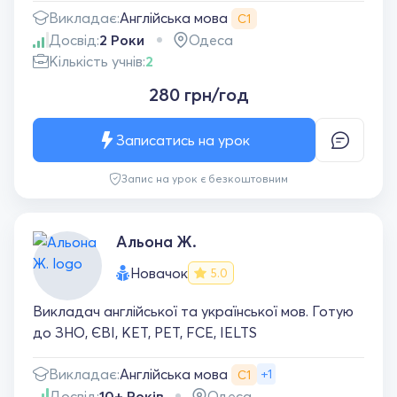
Англійська мова
Викладає:
С1
Досвід:
2 Роки
Одеса
Кількість учнів:
2
280 грн/год
Записатись на урок
Запис на урок є безкоштовним
Альона Ж.
Новачок
5.0
Викладач англійської та української мов. Готую
до ЗНО, ЄВІ, KET, PET, FCE, IELTS
Англійська мова
Викладає:
+1
С1
Досвід:
10+ Років
Одеса