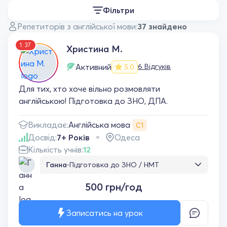
Фільтри
Репетиторів з англійської мови:
37 знайдено
1:37
Христина М.
Активний
6 Відгуків
5.0
Для тих, хто хоче вільно розмовляти
англійською! Підготовка до ЗНО, ДПА.
Англійська мова
Викладає:
С1
Досвід:
7+ Років
Одеса
Кількість учнів:
12
Ганна
•
Підготовка до ЗНО / НМТ
Перше заняття - змістовна оцінка вчителем
500 грн/год
пробілів у знаннях, визначення плану
навчання та перші завдання. Надалі
заняття проходять активно, педагог
Записатись на урок
враховує індив.побажання учня. Сину