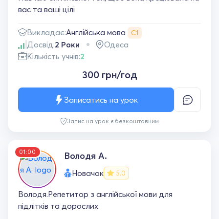
вас та ваші цілі
Англійська мова
Викладає:
С1
Досвід:
2 Роки
Одеса
Кількість учнів:
2
300 грн/год
Записатись на урок
Запис на урок є безкоштовним
01:00
Володя А.
Новачок
5.0
Володя.Репетитор з англійської мови для
підлітків та дорослих