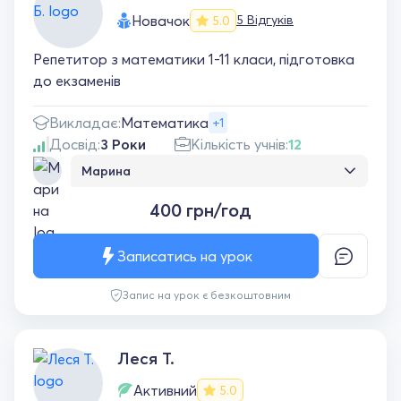
Новачок
5 Відгуків
5.0
Репетитор з математики 1-11 класи, підготовка
до екзаменів
Викладає:
Математика
+1
Досвід:
3 Роки
Кількість учнів:
12
Марина
Марина — чудовий репетитор! Завжди
400 грн/год
спокійно та зрозуміло пояснює матеріал,
тому навіть складні теми стають легшими.
На заняттях приємна атмосфера і час
Записатись на урок
проходить непомітно. Дуже рада, що
займалася саме з нею))
Запис на урок є безкоштовним
Леся Т.
Активний
5.0