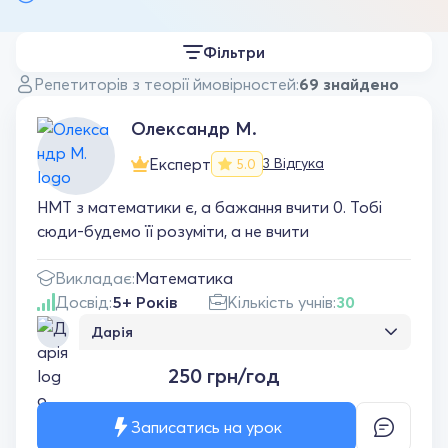
Фільтри
Репетиторів з теорії ймовірностей:
69 знайдено
Олександр М.
Експерт
3 Відгука
5.0
НМТ з математики є, а бажання вчити 0. Тобі
сюди-будемо її розуміти, а не вчити
Викладає:
Математика
Досвід:
5+ Років
Кількість учнів:
30
Дарія
Дуже рекомендую цього репетитора з
250 грн/год
математики! Пояснює матеріал зрозуміло,
спокійно і доступно, навіть складні теми
стають логічними та простими. Завжди
Записатись на урок
уважно ставиться до учня, підтримує і