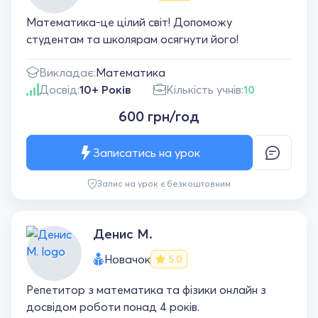
Математика-це цілий світ! Допоможу
студентам та школярам осягнути його!
Викладає:
Математика
Досвід:
10+ Років
Кількість учнів:
10
600 грн/год
Записатись на урок
Запис на урок є безкоштовним
Денис М.
Новачок
5.0
Репетитор з математика та фізики онлайн з
досвідом роботи понад 4 років.