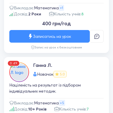
Викладає:
Математика
+1
Досвід:
2 Роки
Кількість учнів:
8
400 грн/год
Записатись на урок
Запис на урок є безкоштовним
0:49
Ганна Л.
Новачок
5.0
Націленість на результат із підбором
індивідуальних методик.
Викладає:
Математика
+5
Досвід:
10+ Років
Кількість учнів:
7