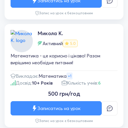
Записатись на урок
Запис на урок є безкоштовним
Микола К.
Активний
5.0
Математика - це корисно і цікаво! Разом
вирішимо необхідне питання!
Викладає:
Математика
+1
Досвід:
10+ Років
Кількість учнів:
6
500 грн/год
Записатись на урок
Запис на урок є безкоштовним