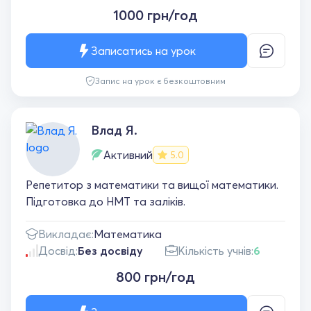
1000 грн/год
Записатись на урок
Запис на урок є безкоштовним
Влад Я.
Активний
5.0
Репетитор з математики та вищої математики.
Підготовка до НМТ та заліків.
Викладає:
Математика
Досвід:
Без досвіду
Кількість учнів:
6
800 грн/год