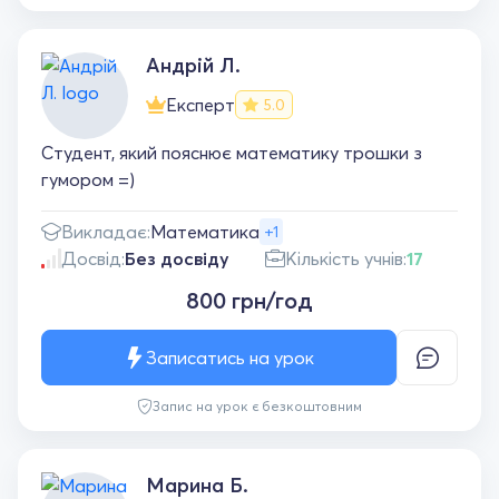
Андрій Л.
Експерт
5.0
Студент, який пояснює математику трошки з
гумором =)
Викладає:
Математика
+1
Досвід:
Без досвіду
Кількість учнів:
17
800 грн/год
Записатись на урок
Запис на урок є безкоштовним
Марина Б.