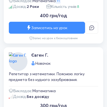
Викладає:
Математика
+1
Досвід:
2 Роки
Кількість учнів:
8
400 грн/год
Записатись на урок
Запис на урок є безкоштовним
Євген Г.
Новачок
Репетитор з математики. Пояснюю логіку
предмета без нудного зазубрювання.
Викладає:
Математика
Досвід:
Без досвіду
300 грн/год