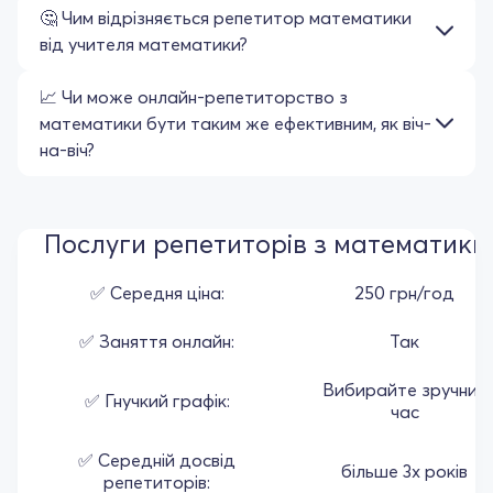
🤔 Чим відрізняється репетитор математики
від учителя математики?
📈 Чи може онлайн-репетиторство з
математики бути таким же ефективним, як віч-
на-віч?
Послуги репетиторів з математики
✅ Середня ціна:
250 грн/год
✅ Заняття онлайн:
Так
Вибирайте зручний
✅ Гнучкий графік:
час
✅ Середній досвід
більше 3х років
репетиторів: