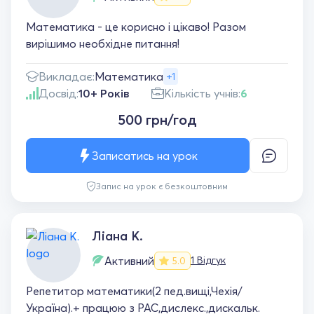
Математика - це корисно і цікаво! Разом
вирішимо необхідне питання!
Викладає:
Математика
+1
Досвід:
10+ Років
Кількість учнів:
6
500 грн/год
Записатись на урок
Запис на урок є безкоштовним
Ліана К.
Активний
1 Відгук
5.0
Репетитор математики(2 пед.вищі,Чехія/
Україна).+ працюю з РАС,дислекс.,дискальк.