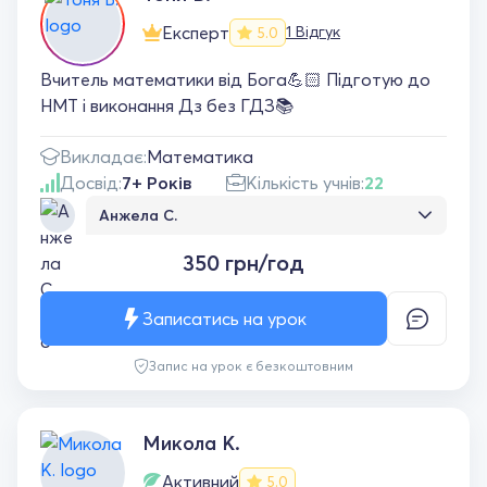
результати, і це приносить радість і
впевненість у своїх силах. Велике спасибі за
Експерт
1 Відгук
5.0
вашу працю та терпіння! Ми дуже цінуємо
вашу допомогу та підтримку.
Вчитель математики від Бога💪🏻 Підготую до
НМТ і виконання Дз без ГДЗ📚
Викладає:
Математика
Досвід:
7+ Років
Кількість учнів:
22
Анжела С.
Урок пройшов чудово. Дитина залишилась
350 грн/год
задоволена. Вчитель добре пояснює. Дуже
Вам вдячні.
Записатись на урок
Запис на урок є безкоштовним
Микола К.
Активний
5.0