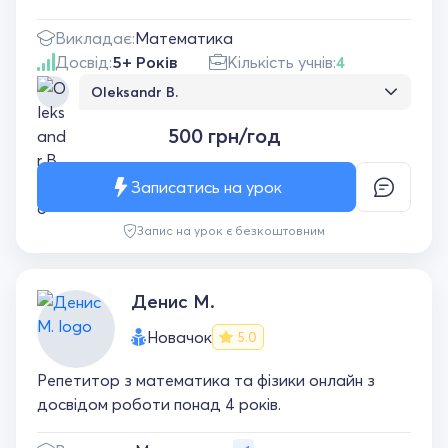
Викладає:
Математика
Досвід:
5+ Років
Кількість учнів:
4
Oleksandr B.
Прекрасный преподаватель и отличный
500 грн/год
человек! Постоянно на связи, находит
индивидуальный подход, отлично
подготавливает материалы к уроку, и
Записатись на урок
полностью *чувствует* ученика. Благодаря
её прекрасной работе смог поступить в
Запис на урок є безкоштовним
университет:)
Денис М.
Новачок
5.0
Репетитор з математика та фізики онлайн з
досвідом роботи понад 4 років.