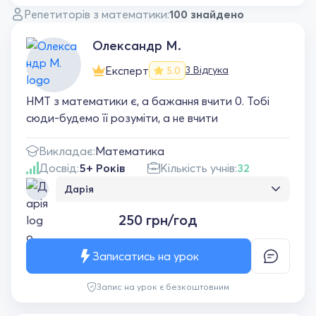
Репетиторів з математики:
100 знайдено
Олександр М.
Експерт
3 Відгука
5.0
НМТ з математики є, а бажання вчити 0. Тобі
сюди-будемо її розуміти, а не вчити
Викладає:
Математика
Досвід:
5+ Років
Кількість учнів:
32
Дарія
Дуже рекомендую цього репетитора з
250 грн/год
математики! Пояснює матеріал зрозуміло,
спокійно і доступно, навіть складні теми
стають логічними та простими. Завжди
Записатись на урок
уважно ставиться до учня, підтримує і
допомагає повірити у свої сили. Завдяки
Запис на урок є безкоштовним
заняттям значно покращилось розуміння
математики та впевненість у своїх знаннях.