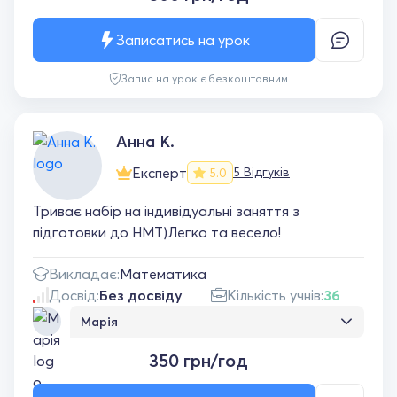
Записатись на урок
Запис на урок є безкоштовним
Анна К.
Експерт
5 Відгуків
5.0
Триває набір на індивідуальні заняття з
підготовки до НМТ)Легко та весело!
Викладає:
Математика
Досвід:
Без досвіду
Кількість учнів:
36
Марія
Докладне та компетентне пояснення,
350 грн/год
викладач завжди на зв'язку, дружня
атмосфера на уроках. Мені дуже
подобається займатися з Анною, тепер