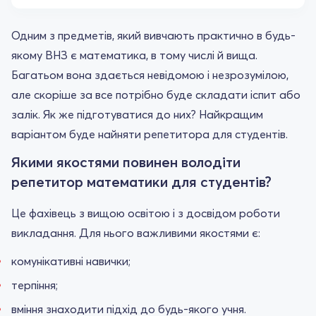
Одним з предметів, який вивчають практично в будь-
якому ВНЗ є математика, в тому числі й вища.
Багатьом вона здається невідомою і незрозумілою,
але скоріше за все потрібно буде складати іспит або
залік. Як же підготуватися до них? Найкращим
варіантом буде найняти репетитора для студентів.
Якими якостями повинен володіти
репетитор математики для студентів?
Це фахівець з вищою освітою і з досвідом роботи
викладання. Для нього важливими якостями є:
комунікативні навички;
терпіння;
вміння знаходити підхід до будь-якого учня.