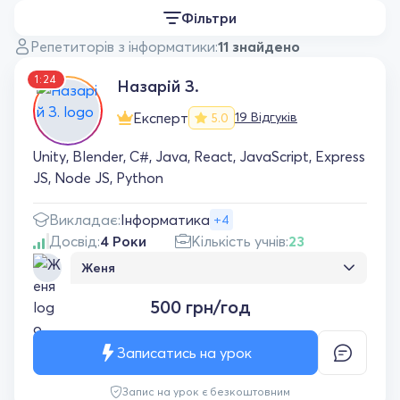
Фільтри
Репетиторів з інформатики:
11 знайдено
1:24
Назарій З.
Експерт
19 Відгуків
5.0
Unity, Blender, С#, Java, React, JavaScript, Express
JS, Node JS, Python
Викладає:
Інформатика
+4
Досвід:
4 Роки
Кількість учнів:
23
Женя
Ви єдиний, хто допоміг мені в підготовці до
500 грн/год
екзамену, дякую вам дуже
Записатись на урок
Запис на урок є безкоштовним