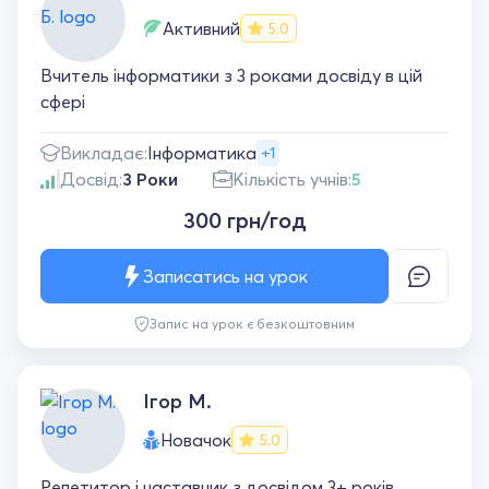
Активний
5.0
Вчитель інформатики з 3 роками досвіду в цій
сфері
Викладає:
Інформатика
+1
Досвід:
3 Роки
Кількість учнів:
5
300 грн/год
Записатись на урок
Запис на урок є безкоштовним
Ігор М.
Новачок
5.0
Репетитор і наставник з досвідом 3+ років.