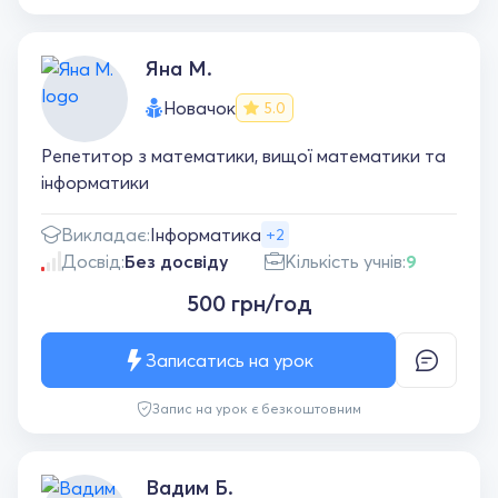
Яна М.
Новачок
5.0
Репетитор з математики, вищої математики та
інформатики
Викладає:
Інформатика
+2
Досвід:
Без досвіду
Кількість учнів:
9
500 грн/год
Записатись на урок
Запис на урок є безкоштовним
Вадим Б.