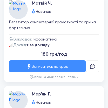
Матвій Ч.
Новачок
Репетитор комп'ютерної грамотності та гри на
фортепіано.
Викладає:
Інформатика
Досвід:
Без досвіду
180 грн/год
Записатись на урок
Запис на урок є безкоштовним
Мар'ян Г.
Новачок