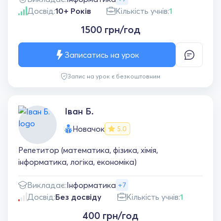
Досвід:
10+ Років
Кількість учнів:
1
1500 грн/год
Записатись на урок
Запис на урок є безкоштовним
Іван Б.
Новачок
5.0
Репетитор (математика, фізика, хімія,
інформатика, логіка, економіка)
Викладає:
Інформатика
+7
Досвід:
Без досвіду
Кількість учнів:
1
400 грн/год