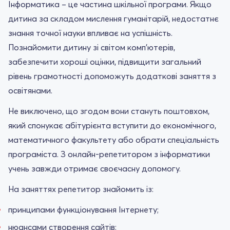
Інформатика – це частина шкільної програми. Якщо
дитина за складом мислення гуманітарій, недостатнє
знання точної науки впливає на успішність.
Познайомити дитину зі світом комп'ютерів,
забезпечити хороші оцінки, підвищити загальний
рівень грамотності допоможуть додаткові заняття з
освітянами.
Не виключено, що згодом вони стануть поштовхом,
який спонукає абітурієнта вступити до економічного,
математичного факультету або обрати спеціальність
програміста. З онлайн-репетитором з інформатики
учень завжди отримає своєчасну допомогу.
На заняттях репетитор знайомить із:
принципами функціонування Інтернету;
нюансами створення сайтів;