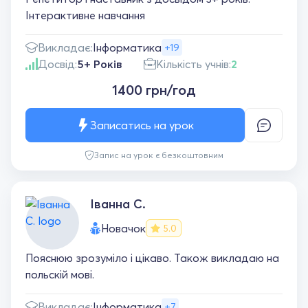
Інтерактивне навчання
Викладає:
Інформатика
+19
Досвід:
5+ Років
Кількість учнів:
2
1400 грн/год
Записатись на урок
Запис на урок є безкоштовним
Іванна С.
Новачок
5.0
Пояснюю зрозуміло і цікаво. Також викладаю на
польскій мові.
Викладає:
Інформатика
+7