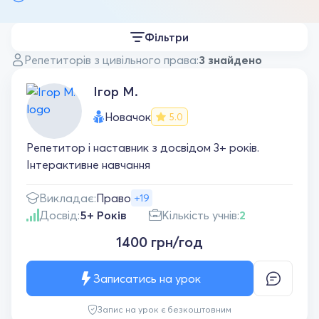
Фільтри
Репетиторів з цивільного права:
3 знайдено
Ігор М.
Новачок
5.0
Репетитор і наставник з досвідом 3+ років.
Інтерактивне навчання
Викладає:
Право
+19
Досвід:
5+ Років
Кількість учнів:
2
1400 грн/год
Записатись на урок
Запис на урок є безкоштовним