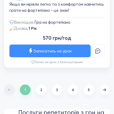
Якщо ви мріяли легко та з комфортом навчитись
грати на фортепіано - це знак!
Викладає:
Гра на фортепіано
Досвід:
1 Рік
570 грн/год
Записатись на урок
Запис на урок є безкоштовним
1
2
3
4
5
Послуги репетиторів з гри на