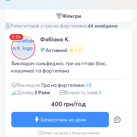
Фільтри
Репетиторів з гри на фортепіано:
44 знайдено
0:58
Фабіана К.
Активний
5.0
Викладач сольфеджіо, гри на гітарі (бас,
класична) та фортепіано
Викладає:
Гра на фортепіано
+2
Досвід:
3 Роки
Кількість учнів:
3
400 грн/год
Записатись на урок
Запис на урок є безкоштовним