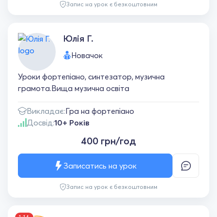
Запис на урок є безкоштовним
Юлія Г.
Новачок
Уроки фортепіано, синтезатор, музична
грамота.Вища музична освіта
Викладає:
Гра на фортепіано
Досвід:
10+ Років
400 грн/год
Записатись на урок
Запис на урок є безкоштовним