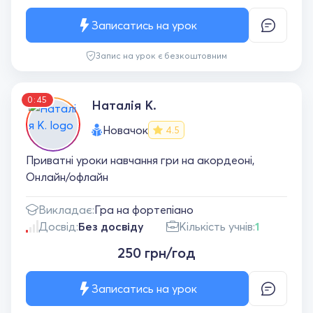
Записатись на урок
Запис на урок є безкоштовним
0:45
Наталія К.
Новачок
4.5
Приватні уроки навчання гри на акордеоні,
Онлайн/офлайн
Викладає:
Гра на фортепіано
Досвід:
Без досвіду
Кількість учнів:
1
250 грн/год
Записатись на урок