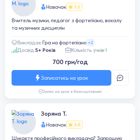
Новачок
5.0
Вчитель музики, педагог з фортепіано, вокалу
та музичних дисциплін
Викладає:
Гра на фортепіано
+2
Досвід:
5+ Років
Кількість учнів:
1
700 грн/год
Записатись на урок
Запис на урок є безкоштовним
Зоряна Т.
Новачок
4.8
Шукаєте професійного викладача? Запрошую