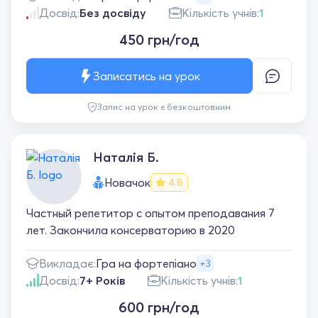
Досвід:
Без досвіду
Кількість учнів:
1
450 грн/год
Записатись на урок
Запис на урок є безкоштовним
Наталія Б.
Новачок
4.8
Частный репетитор с опытом преподавания 7
лет. Закончила консерваторию в 2020
Викладає:
Гра на фортепіано
+3
Досвід:
7+ Років
Кількість учнів:
1
600 грн/год