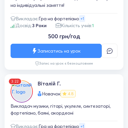
на індивідуальні заняття!
Викладає:
Гра на фортепіано
+1
Досвід:
3 Роки
Кількість учнів:
1
500 грн/год
Записатись на урок
Запис на урок є безкоштовним
3:22
Віталій Г.
Новачок
4.8
Викладач музики, гітарі, укулеле, синтезаторі,
фортепіано, баяні, акордеоні
Викладає:
Гра на фортепіано
+1