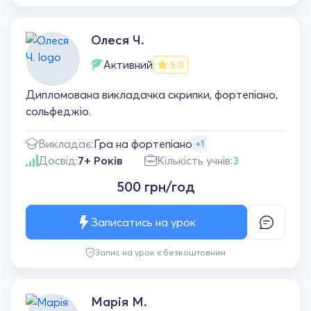
Олеся Ч.
Активний
5.0
Дипломована викладачка скрипки, фортепіано,
сольфеджіо.
Викладає:
Гра на фортепіано
+1
Досвід:
7+ Років
Кількість учнів:
3
500 грн/год
Записатись на урок
Запис на урок є безкоштовним
Марія М.