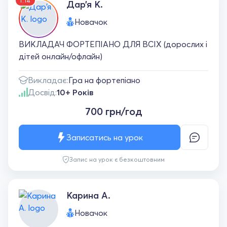
1:14
Дар’я К.
Новачок
ВИКЛАДАЧ ФОРТЕПІАНО ДЛЯ ВСІХ (дорослих і
дітей онлайн/офлайн)
Викладає:
Гра на фортепіано
Досвід:
10+ Років
700 грн/год
Записатись на урок
Запис на урок є безкоштовним
Карина А.
Новачок