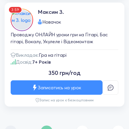
3:59
Максим З.
Новачок
Проводжу ОНЛАЙН уроки гри на Гітарі, Бас
гітарі, Вокалу, Укулеле і Відеомонтаж
Викладає:
Гра на гітарі
Досвід:
7+ Років
350 грн/год
Записатись на урок
Запис на урок є безкоштовним