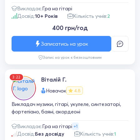
Викладає:
Гра на гітарі
Досвід:
10+ Років
Кількість учнів:
2
400 грн/год
Записатись на урок
Запис на урок є безкоштовним
3:22
Віталій Г.
Новачок
4.8
Викладач музики, гітарі, укулеле, синтезаторі,
фортепіано, баяні, акордеоні
Викладає:
Гра на гітарі
+1
Досвід:
Без досвіду
Кількість учнів:
1