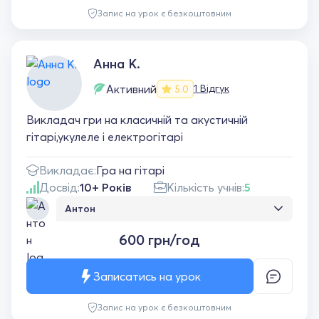
Запис на урок є безкоштовним
Анна К.
Активний
1 Відгук
5.0
Викладач гри на класичній та акустичній
гітарі,укулеле і електрогітарі
Викладає:
Гра на гітарі
Досвід:
10+ Років
Кількість учнів:
5
Антон
Мені дуже пощастило зустріти Анну у
600 грн/год
мережевому просторі. Чудовий репетитор,
дуже віданний своїй справі. Постійні фідбекі
в рекомендації допомагають мені дуже
Записатись на урок
ефективно вдосконалюватись. Анна навчає
з величезним професіоналізмом і любов'ю
Запис на урок є безкоштовним
до діла. Щиро вдячний за кожний наш урок!