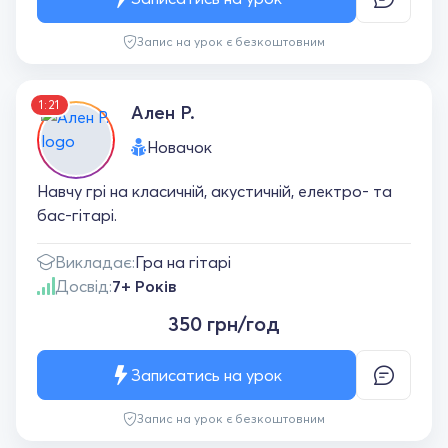
Запис на урок є безкоштовним
1:21
Ален Р.
Новачок
Навчу грі на класичній, акустичній, електро- та
бас-гітарі.
Викладає:
Гра на гітарі
Досвід:
7+ Років
350 грн/год
Записатись на урок
Запис на урок є безкоштовним