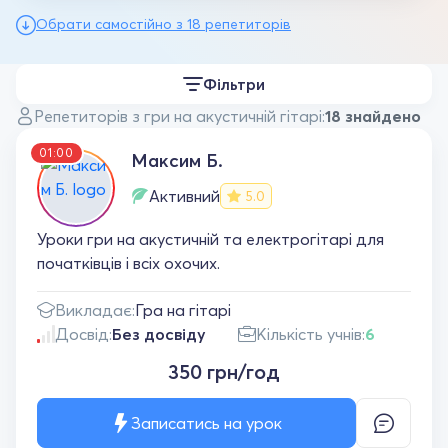
Обрати самостійно з 18 репетиторів
Фільтри
Репетиторів з гри на акустичній гітарі:
18 знайдено
01:00
Максим Б.
Активний
5.0
Уроки гри на акустичній та електрогітарі для
початківців і всіх охочих.
Викладає:
Гра на гітарі
Досвід:
Без досвіду
Кількість учнів:
6
350 грн/год
Записатись на урок