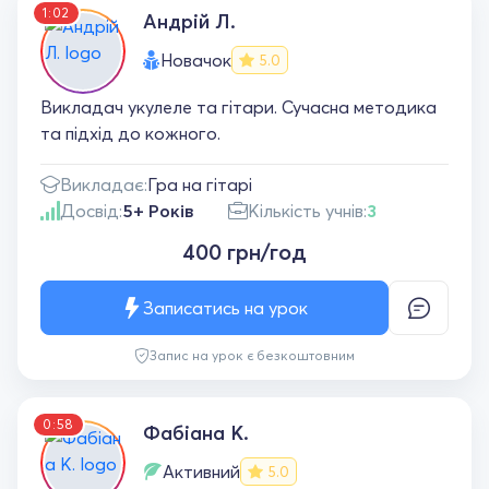
1:02
Андрій Л.
Новачок
5.0
Викладач укулеле та гітари. Сучасна методика
та підхід до кожного.
Викладає:
Гра на гітарі
Досвід:
5+ Років
Кількість учнів:
3
400 грн/год
Записатись на урок
Запис на урок є безкоштовним
0:58
Фабіана К.
Активний
5.0