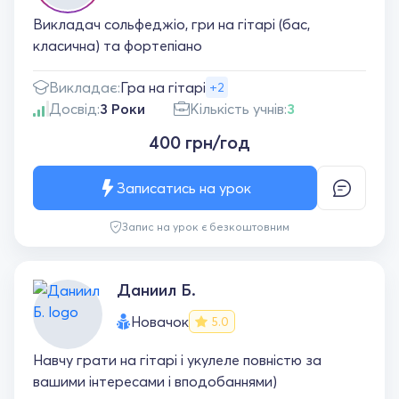
Викладач сольфеджіо, гри на гітарі (бас,
класична) та фортепіано
Викладає:
Гра на гітарі
+2
Досвід:
3 Роки
Кількість учнів:
3
400 грн/год
Записатись на урок
Запис на урок є безкоштовним
Даниил Б.
Новачок
5.0
Навчу грати на гітарі і укулеле повністю за
вашими інтересами і вподобаннями)