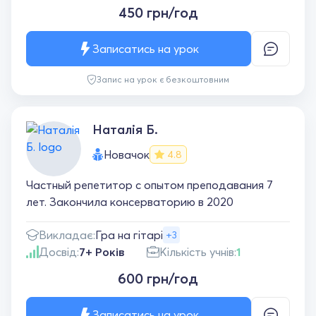
450 грн/год
Записатись на урок
Запис на урок є безкоштовним
Наталія Б.
Новачок
4.8
Частный репетитор с опытом преподавания 7
лет. Закончила консерваторию в 2020
Викладає:
Гра на гітарі
+3
Досвід:
7+ Років
Кількість учнів:
1
600 грн/год
Записатись на урок