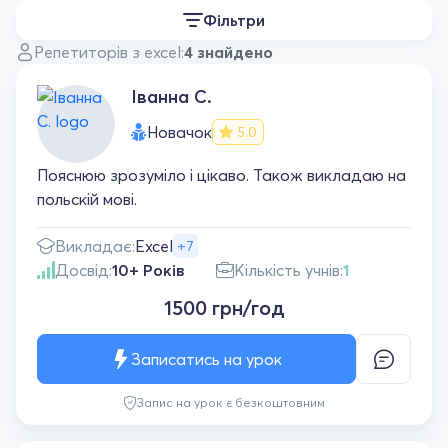
Фільтри
Репетиторів з excel:
4 знайдено
Іванна С.
Новачок
5.0
Пояснюю зрозуміло і цікаво. Також викладаю на
польскій мові.
Викладає:
Excel
+7
Досвід:
10+ Років
Кількість учнів:
1
1500 грн/год
Записатись на урок
Запис на урок є безкоштовним