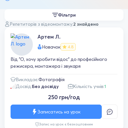
Фільтри
Репетиторів з відеомонтажу:
2 знайдено
Артем Л.
Новачок
4.8
Від "О, хочу зробити відос" до професійного
режисера, монтажера і звукаря
Викладає:
Фотографія
Досвід:
Без досвіду
Кількість учнів:
1
250 грн/год
Записатись на урок
Запис на урок є безкоштовним