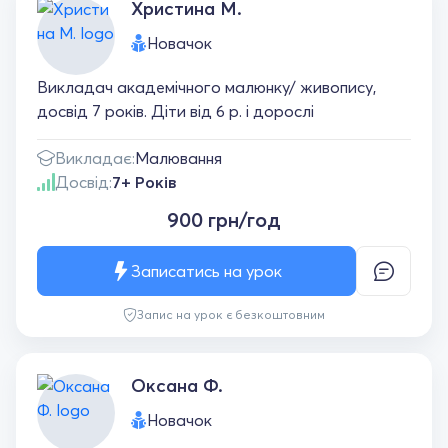
Христина М.
Новачок
Викладач академічного малюнку/ живопису,
досвід 7 років. Діти від 6 р. і дорослі
Викладає:
Малювання
Досвід:
7+ Років
900 грн/год
Записатись на урок
Запис на урок є безкоштовним
Оксана Ф.
Новачок