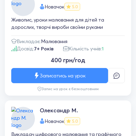
Новачок
5.0
Живопис, уроки малювання для дітей та
дорослих, творчі вироби своїми руками
Викладає:
Малювання
Досвід:
7+ Років
Кількість учнів:
1
400 грн/год
Записатись на урок
Запис на урок є безкоштовним
Олександр М.
Новачок
5.0
Викладач цифрового малювання та графічного