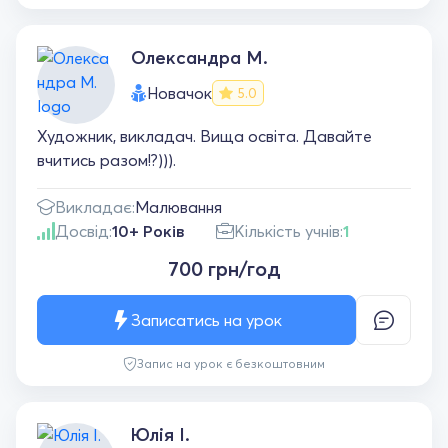
Олександра М.
Новачок
5.0
Художник, викладач. Вища освіта. Давайте
вчитись разом!?))).
Викладає:
Малювання
Досвід:
10+ Років
Кількість учнів:
1
700 грн/год
Записатись на урок
Запис на урок є безкоштовним
Юлія І.