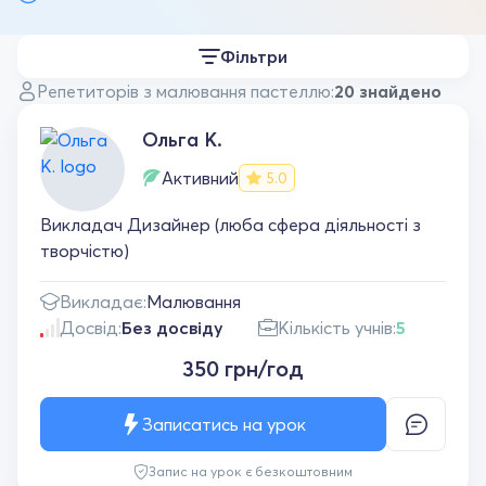
Фільтри
Репетиторів з малювання пастеллю:
20 знайдено
Ольга К.
Активний
5.0
Викладач Дизайнер (люба сфера діяльності з
творчістю)
Викладає:
Малювання
Досвід:
Без досвіду
Кількість учнів:
5
350 грн/год
Записатись на урок
Запис на урок є безкоштовним