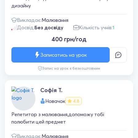
дизайну
Викладає:
Малювання
Досвід:
Без досвіду
Кількість учнів:
1
400 грн/год
Записатись на урок
Запис на урок є безкоштовним
Софія Т.
Новачок
4.8
Репетитор з малювання,допоможу тобі
полюбити цей предмет
Викладає:
Малювання