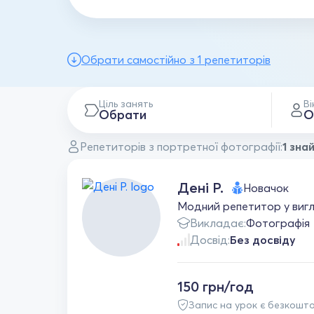
Обрати самостійно з 1 репетиторів
Ціль занять
Ві
Обрати
О
Репетиторів з портретної фотографії:
1 зна
Дені Р.
Новачок
Модний репетитор у вигля
Викладає:
Фотографія
Досвід:
Без досвіду
150 грн/год
Запис на урок є безкошт