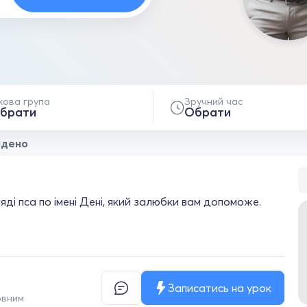
кова група
Зручний час
брати
Обрати
йдено
ді пса по імені Дені, який залюбки вам допоможе.
Записатись на урок
овним