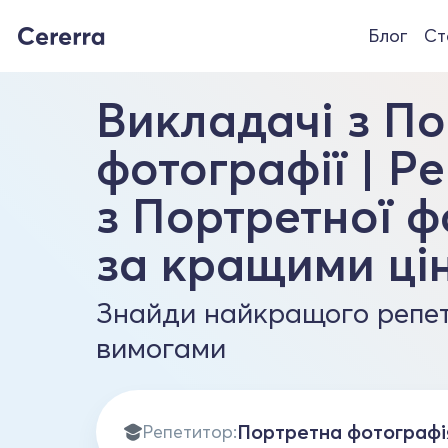
Блог
Ст
Викладачі з По
фотографії | Р
з Портретної ф
за кращими ці
Знайди найкращого репет
вимогами
Репетитор: