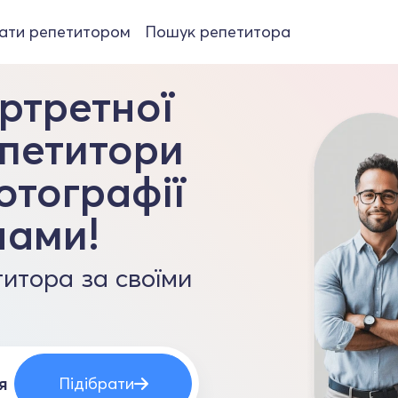
ати репетитором
Пошук репетитора
ртретної
епетитори
отографії
нами!
итора за своїми
Підібрати