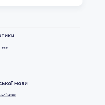
атики
атики
ської мови
ької мови