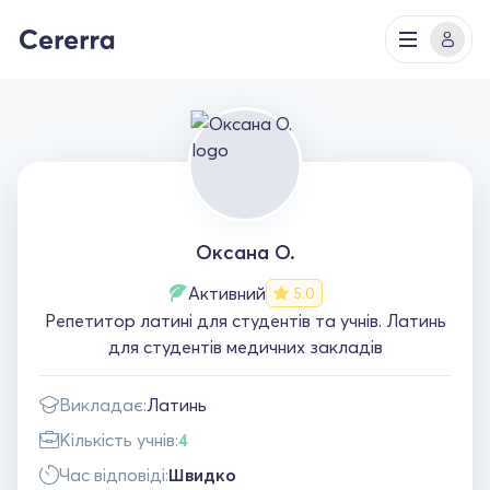
Оксана О.
Активний
5.0
Репетитор латині для студентів та учнів. Латинь
для студентів медичних закладів
Викладає:
Латинь
Кількість учнів:
4
Час відповіді:
Швидко