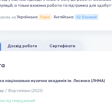
пуляцій, а тільки взаємна робота та підтримка для здобутт
Українська
Англійська
овляє на:
Рідна
А2: Базовий
Досвід роботи
Сертифікати
та
ька національна музична академія ім. Лисенка (ЛНМА)
р / Фортепіано (2023)
ом підтверджений