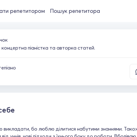
ати репетитором
Пошук репетитора
чок
 концертна піаністка та авторка статей.
тепіано
себе
 викладати, бо люблю ділитися набутими знаннями. Також
 від учнів, нові підходи з їхнього боку до роботи. Вболіва