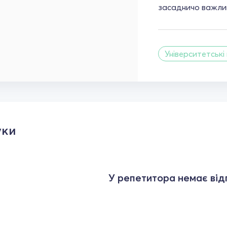
засадничо важлив
Університетські
уки
У репетитора немає відг