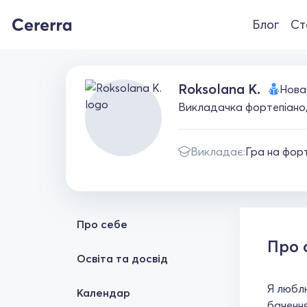
Блог
Ст
Roksolana K.
Нова
Викладачка фортепіано,
Викладає:
Гра на фор
Про себе
Про 
Освіта та досвід
Я люблю
Календар
бачення