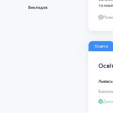
та мані
Викладає
Розм
Освіта
Осві
Львівс
Бакалав
Дипл