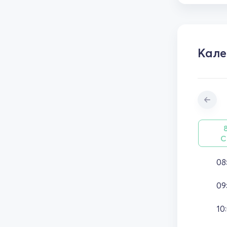
Кал
С
08
09
10