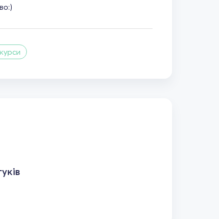
о:)
 курси
уків