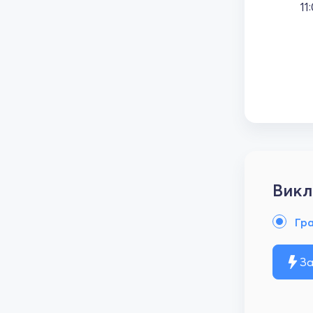
11
Викл
Гр
За