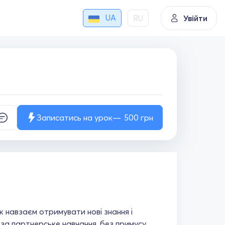
UA
RU
Увійти
Записатись на урок
500
грн
 навзаєм отримувати нові знання і
ю за партнерське навчання, без примусу