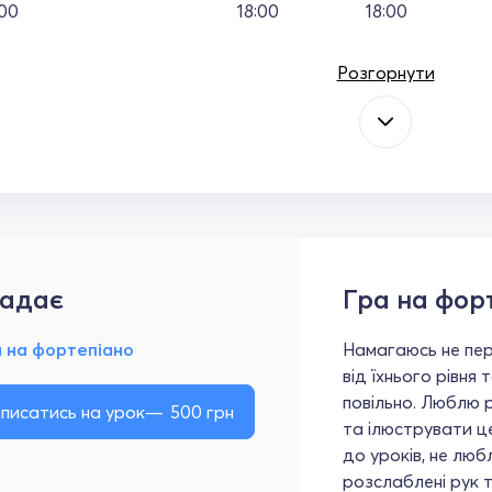
:00
18:00
18:00
Розгорнути
адає
Гра на фор
а на фортепіано
Намагаюсь не пер
від їхнього рівня
повільно. Люблю р
писатись на урок
500
грн
та ілюструвати ц
до уроків, не люб
розслаблені рук т