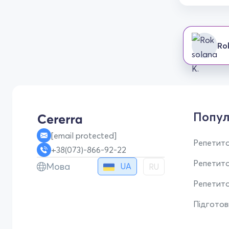
Ro
Попул
[email protected]
Репетито
+38(073)-866-92-22
Репетит
Мова
UA
RU
Репетито
Підгото