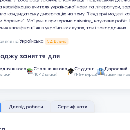
 кваліфікацію вчителя української мови та літератури, зар
ла кандидатську дисертацію на тему: "Гендерні моделі х
и Барвінок". Мої учні є призерами олімпіад, наукових робіт
ння кваліфікації як в українських вузах, так і закордонних.
Українська
овляє на:
С2: Вільно
оджу заняття для
едня школа
Старша школа
Студент
Дорослий
класи)
(10-12 класи)
(1-6+ курси)
(закінчив на
Досвід роботи
Сертифікати
та