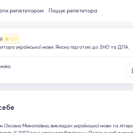
ати репетитором
Пошук репетитора
й
5.0
итора української мови. Якісно підготую до ЗНО та ДПА.
 мова
себе
н Оксана Миколаївна, викладач української мови та літе
років. У 2002 році закінчила Кам'янець-Подільський держа