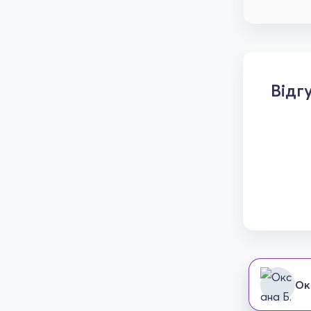
Відг
Ок