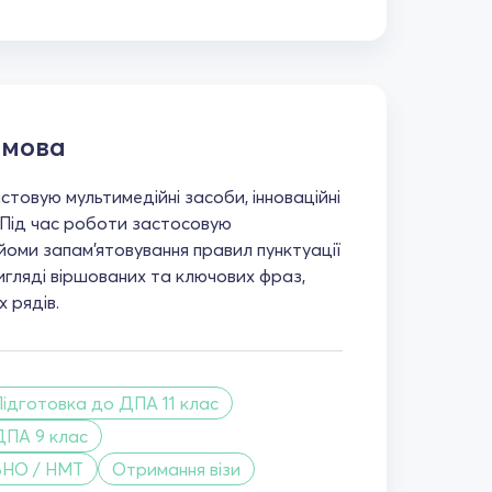
 мова
стовую мультимедійні засоби, інноваційні
. Під час роботи застосовую
йоми запам'ятовування правил пунктуації
игляді віршованих та ключових фраз,
х рядів.
Підготовка до ДПА 11 клас
ДПА 9 клас
ЗНО / НМТ
Отримання візи