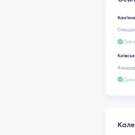
Кам'яне
Спеціал
Дипл
Київсь
Кандида
Дипл
Кал