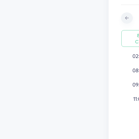
С
02
08
09
11