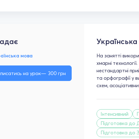
адає
Українська
раїнська мова
На занятті викори
хмарні технології
нестандартні при
писатись на урок
300
грн
та орфографії у в
схем, асоціативни
Інтенсивний
Підготовка до 
Підготовка до 