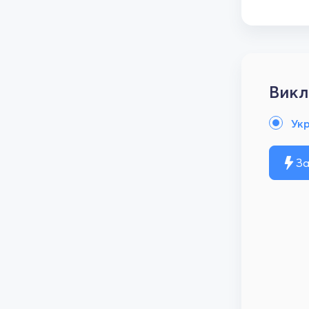
Викл
Ук
За