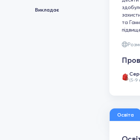
здобула
Викладає
захисти
та Ганн
підвище
Розм
Пров
Сер
(5-9 
Освіта
Осві