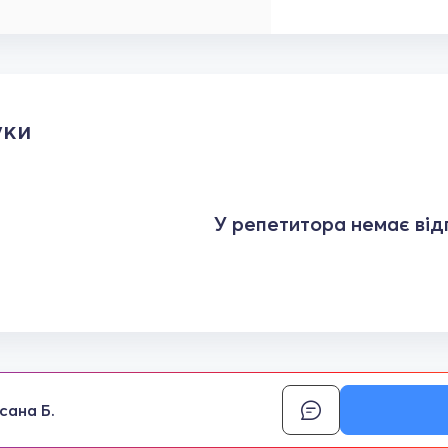
уки
У репетитора немає відг
сана Б.