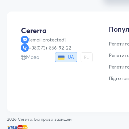
Попул
[email protected]
Репетито
+38(073)-866-92-22
Репетит
Мова
UA
RU
Репетито
Підгото
2026 Cererra. Всі права захищені