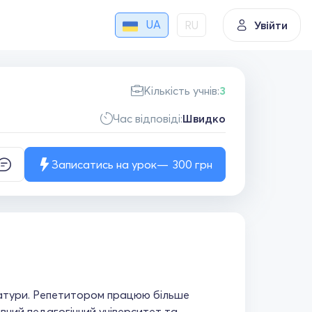
UA
RU
Увійти
Кількість учнів:
3
Час відповіді:
Швидко
Записатись на урок
300
грн
ратури. Репетитором працюю більше
вний педагогічний університет та