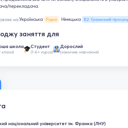
ача/перекладача.
Українська
Німецька
овляє на:
Рідна
B2: Граничний просун
оджу заняття для
рша школа
Студент
Дорослий
2 класи)
(1-6+ курси)
(закінчив навчання)
та
кий національний університет ім. Франка (ЛНУ)