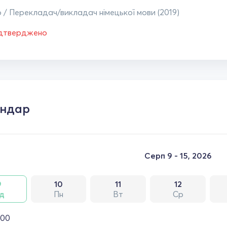
 / Перекладач/викладач німецької мови (2019)
ідтверджено
ендар
Серп 9 - 15, 2026
9
10
11
12
д
Пн
Вт
Ср
:00