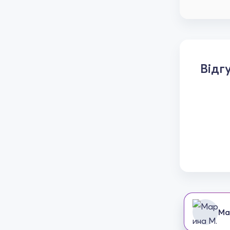
Відг
Ма