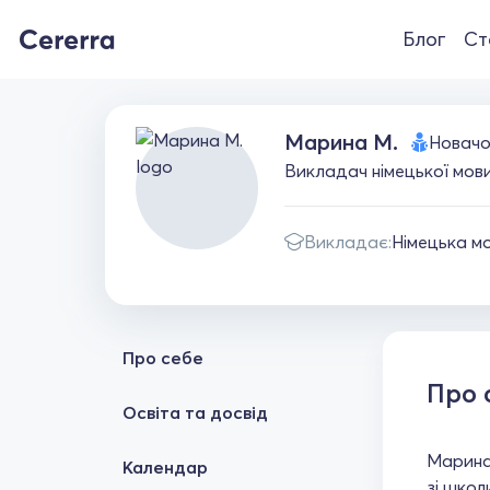
Блог
Ст
Марина М.
Новачо
Викладач німецької мови
Викладає:
Німецька м
Про себе
Про 
Освіта та досвід
Марина,
Календар
зі школ