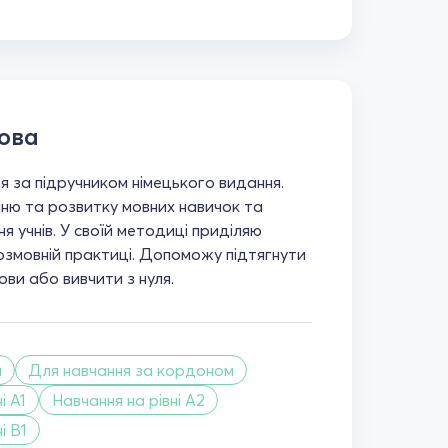
ова
 за підручником німецького видання.
ю та розвитку мовних навичок та
я учнів. У своїй методиці приділяю
озмовній практиці. Допоможу підтягнути
мови або вивчити з нуля.
й
Для навчання за кордоном
і A1
Навчання на рівні A2
і B1