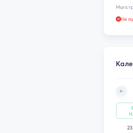
Магістр
Не п
Кал
Н
23