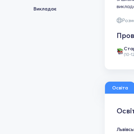
виклад
Викладає
Розм
Пров
Ста
(10-1
Освіта
Осві
Львівсь