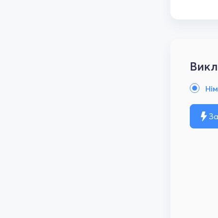
Викл
Ні
За