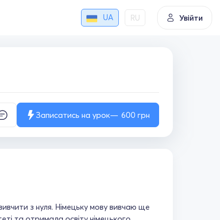
UA
RU
Увійти
Записатись на урок
600
грн
вивчити з нуля. Німецьку мову вивчаю ще
теті та отримала освіту німецького