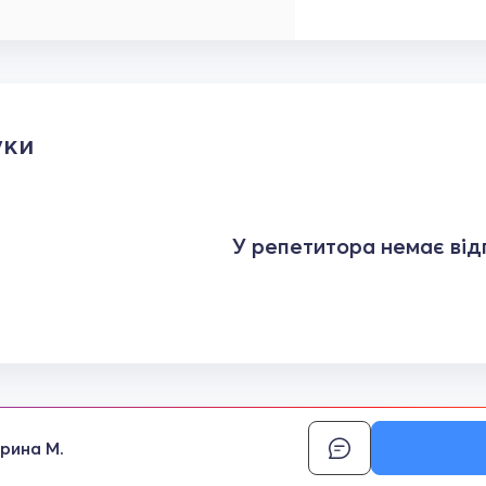
уки
У репетитора немає відг
рина М.