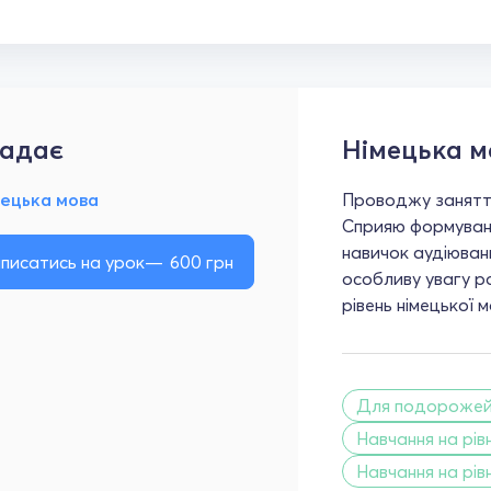
адає
Німецька м
мецька мова
Проводжу заняття
Сприяю формуванн
навичок аудіюванн
писатись на урок
600
грн
особливу увагу р
рівень німецької 
Для подороже
Навчання на рівн
Навчання на рівн