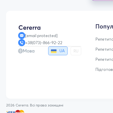
Попул
[email protected]
Репетито
+38(073)-866-92-22
Репетит
Мова
UA
RU
Репетито
Підгото
2026 Cererra. Всі права захищені