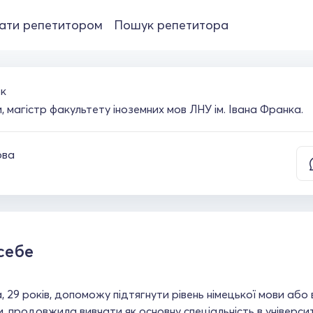
ати репетитором
Пошук репетитора
к
, магістр факультету іноземних мов ЛНУ ім. Івана Франка.
ова
себе
 29 років, допоможу підтягнути рівень німецької мови або 
и, продовжила вивчати як основну спеціальність в універси