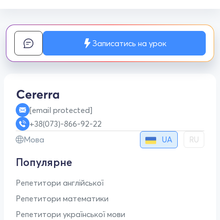
Записатись на урок
[email protected]
+38(073)-866-92-22
UA
Мова
RU
Популярне
Репетитори англійської
Репетитори математики
Репетитори української мови