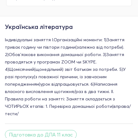
Українська література
Індивідуальні заняття І.Організаційні моменти: 1)Заняття
триває годину чи півтори години(залежно від потреби).
2)Обов'язкове виконання домашньої роботи. 3)Заняття
проводяться у програмах ZOOM чи SKYPE.
4)Щомісячний(щонедільний) звіт батькам за потреби. 5)У
разі пропуску(з поважної причини, із завчасним
попередженням)урок відпрацьовується. 6)Написання
власного висловлення щотижня/раз в два тижні. ІІ.
Правила роботи на занятті: Заняття складається з
ЧОТИРЬОХ етапів: 1. Перевірка домашньої роботи(вправа/
тести/
Підготовка до ДПА 11 клас