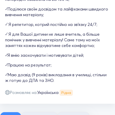
✓Поділюся своїм досвідом та лайфхаками швидкого
вивчення матеріалу;
✓ Я репетитор, котрий постійно на зв'язку 24/7;
✓ Я для Вашої дитини не лише вчитель, а більше
помічник у вивченні матеріалу! Саме тому на моїх
заняттях кожен відчуватиме себе комфортно;
✓Я вмію заохочувати і мотивувати дітей;
✓Працюю на результат;
✓Маю досвід (9 років) викладання в училищі, стільки
ж готую до ДПА та ЗНО.
Розмовляє на:
Українська
Рідна