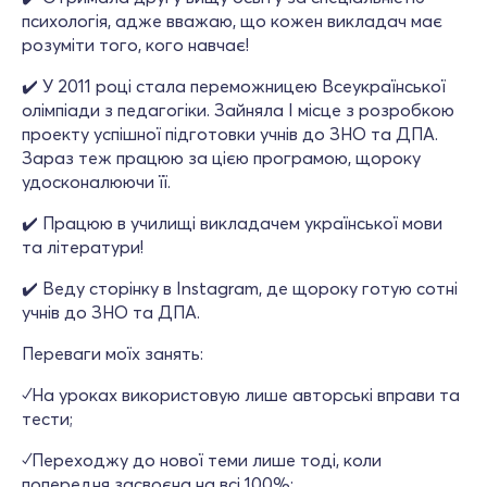
психологія, адже вважаю, що кожен викладач має
розуміти того, кого навчає!
✔️ У 2011 році стала переможницею Всеукраїнської
олімпіади з педагогіки. Зайняла І місце з розробкою
проекту успішної підготовки учнів до ЗНО та ДПА.
Зараз теж працюю за цією програмою, щороку
удосконалюючи її.
✔️ Працюю в училищі викладачем української мови
та літератури!
✔️ Веду сторінку в Instagram, де щороку готую сотні
учнів до ЗНО та ДПА.
Переваги моїх занять:
✓На уроках використовую лише авторські вправи та
тести;
✓Переходжу до нової теми лише тоді, коли
попередня засвоєна на всі 100%;