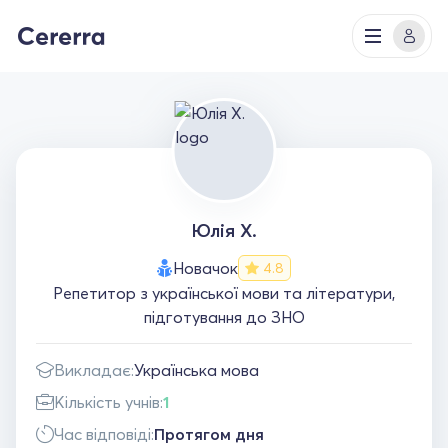
Юлія Х.
Новачок
4.8
Репетитор з української мови та літератури,
підготування до ЗНО
Викладає:
Українська мова
Кількість учнів:
1
Час відповіді:
Протягом дня